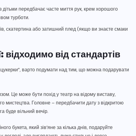
з дітьми передбачає часте миття рук, крем хорошого
явом турботи.
в, скатертина або затишний плед (якщо ви знаєте смаки
ї: відходимо від стандартів
и-цукерки”, варто подумати над тим, що можна подарувати
зом. Це може бути похід у театр на відому виставу,
го мистецтва. Головне – передбачити дату з відкритою
а буде вільний вечір.
го букета, який зів’яне за кілька днів, подаруйте
 у догляді, але виглядають дуже стильно і довго