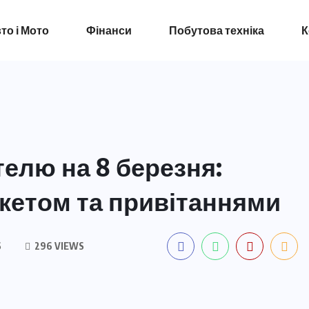
то і Мото
Фінанси
Побутова техніка
К
елю на 8 березня:
тикетом та привітаннями
S
296 VIEWS