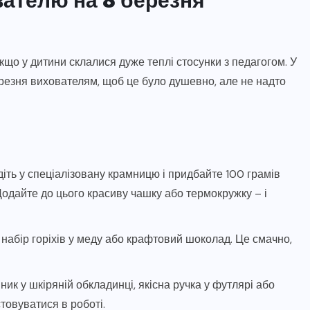
кщо у дитини склалися дуже теплі стосунки з педагогом. У
резня вихователям, щоб це було душевно, але не надто
іть у спеціалізовану крамницю і придбайте 100 грамів
Додайте до цього красиву чашку або термокружку – і
 набір горіхів у меду або крафтовий шоколад. Це смачно,
ик у шкіряній обкладинці, якісна ручка у футлярі або
стовуватися в роботі.