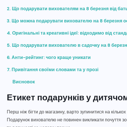
2. Що подарувати вихователям на 8 березня від бать
3. Що можна подарувати вихователю на 8 березня о
4. Оригінальні та креативні ідеї: відходимо від станд
5. Що подарувати вихователю в садочку на 8 березн
6. Анти-рейтинг: чого краще уникати
7. Привітання своїми словами та у прозі
Висновок
АВТО І МОТО
Етикет подарунків у дитячом
Головні ознаки зносу
ь
запчастин для плугів та
Перш ніж бігти до магазину, варто зупинитися на кілько
?
ґрунтообробної техніки
Подарунок вихователю не повинен викликати почуття зобо