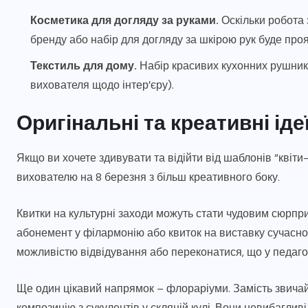
Косметика для догляду за руками.
Оскільки робота 
бренду або набір для догляду за шкірою рук буде про
Текстиль для дому.
Набір красивих кухонних рушникі
вихователя щодо інтер’єру).
Оригінальні та креативні іде
Якщо ви хочете здивувати та відійти від шаблонів “квіт
вихователю на 8 березня з більш креативного боку.
Квитки на культурні заходи можуть стати чудовим сюрпри
абонемент у філармонію або квиток на виставку сучасно
можливістю відвідування або переконатися, що у педагог
Ще один цікавий напрямок – флораріуми. Замість звичайно
композицію з сукулентів у скляній кулі. Вони невибагливі