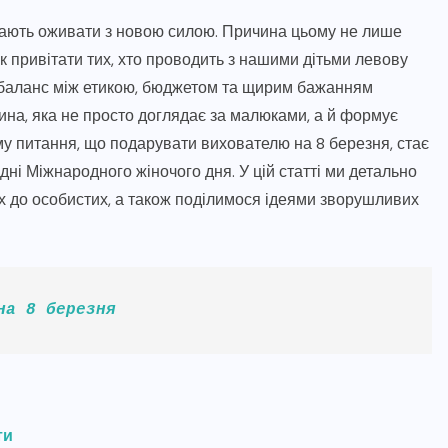
нають оживати з новою силою. Причина цьому не лише
як привітати тих, хто проводить з нашими дітьми левову
и баланс між етикою, бюджетом та щирим бажанням
ина, яка не просто доглядає за малюками, а й формує
тому питання, що подарувати вихователю на 8 березня, стає
ні Міжнародного жіночого дня. У цій статті ми детально
их до особистих, а також поділимося ідеями зворушливих
на 8 березня
ти