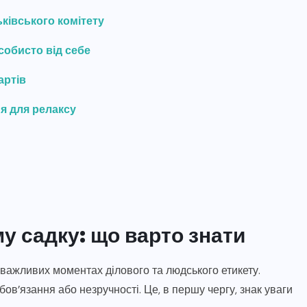
ківського комітету
собисто від себе
артів
я для релаксу
у садку: що варто знати
х важливих моментах ділового та людського етикету.
в’язання або незручності. Це, в першу чергу, знак уваги