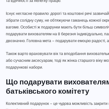
та вдячності за нелегку працю.
04.08.2026
Існує негласне правило: дорогі та коштовні речі зазвича
зібрати солідну суму, не обтяжуючи гаманець кожної окр
вагоме. Особисті ж подарунки мають бути більш символ
подарувати вихователям на 8 березня індивідуально, па
двозначно. Головна мета – подарувати емоцію радості, 
Також варто враховувати вік та вподобання виховательк
або сучасним аксесуарам, тоді як жінка старшого віку м
подарункові набори.
Що подарувати вихователям 
батьківського комітету
Колективний подарунок – це чудова можливість закрити 