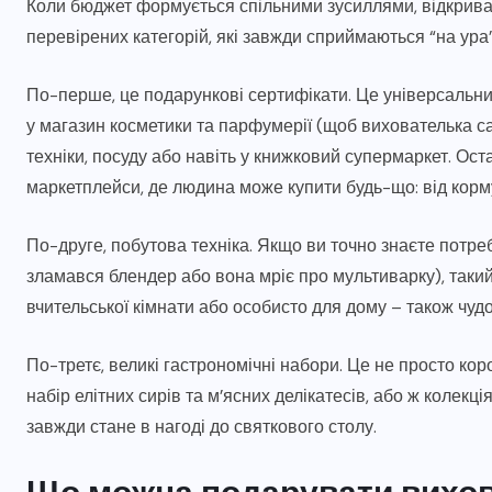
Коли бюджет формується спільними зусиллями, відкриває
перевірених категорій, які завжди сприймаються “на ура”
По-перше, це подарункові сертифікати. Це універсальний
у магазин косметики та парфумерії (щоб вихователька сам
техніки, посуду або навіть у книжковий супермаркет. Ос
маркетплейси, де людина може купити будь-що: від корм
По-друге, побутова техніка. Якщо ви точно знаєте потре
зламався блендер або вона мріє про мультиварку), так
вчительської кімнати або особисто для дому – також чуд
По-третє, великі гастрономічні набори. Це не просто кор
набір елітних сирів та м’ясних делікатесів, або ж колекц
завжди стане в нагоді до святкового столу.
Що можна подарувати вихов