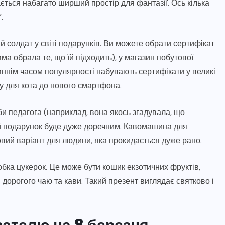
ться набагато ширший простір для фантазії. Ось кілька
.
 солдат у світі подарунків. Ви можете обрати сертифікат
а обрала те, що їй підходить), у магазин побутової
таннім часом популярності набувають сертифікати у великі
у для кота до нового смартфона.
би педагога (наприклад, вона якось згадувала, що
ий подарунок буде дуже доречним. Кавомашина для
овий варіант для людини, яка прокидається дуже рано.
обка цукерок. Це може бути кошик екзотичних фруктів,
ія дорогого чаю та кави. Такий презент виглядає святково і
ателю на 8 березня