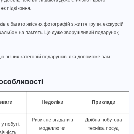
є підвіконня.
в є багато якісних фотографій з життя групи, екскурсій
оальбом на пам’ять. Це дуже зворушливий подарунок,
ю різних категорій подарунків, яка допоможе вам
 особливості
еваги
Недоліки
Приклади
Ризик не вгадати з
Дрібна побутова
 у побуті,
моделлю чи
техніка, посуд,
вічність