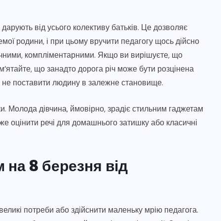
й дарують від усього колективу батьків. Це дозволяє
емої родини, і при цьому вручити педагогу щось дійсно
ічними, компліментарними. Якщо ви вирішуєте, що
м’ятайте, що занадто дорога річ може бути розцінена
а не поставити людину в залежне становище.
и. Молода дівчина, ймовірно, зрадіє стильним гаджетам
оже оцінити речі для домашнього затишку або класичні
на 8 березня від
великі потреби або здійснити маленьку мрію педагога.