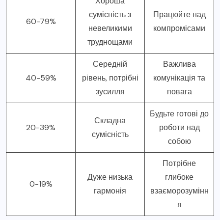
Хороша
сумісність з
Працюйте над
60-79%
невеликими
компромісами
труднощами
Середній
Важлива
40-59%
рівень, потрібні
комунікація та
зусилля
повага
Будьте готові до
Складна
20-39%
роботи над
сумісність
собою
Потрібне
Дуже низька
глибоке
0-19%
гармонія
взаєморозумінн
я