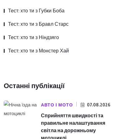
Тест: хто ти з Губки Боба
Тест: хто ти з Бравл Старс
Тест: хто ти з Ніндзяго
Тест: хто ти з Монстер Хай
Останні публікації
АВТО І МОТО
07.08.2026
Сприйняття швидкості та
правильне налаштування
світла на дорожньому
мотоциклі