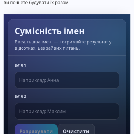
ви почнете будувати їх разом.
Сумісність імен
Введіть два імені — і отримайте результат у
відсотках. Без зайвих питань.
Ім’я 1
Ім’я 2
Розрахувати
Очистити