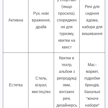
(якщо
Речі для
Рух, нові
просила),
сидіння
Активна
враження,
споряджен
вдома,
драйв
ня для
набори для
туризму,
вишивання
квитки на
квест
Квитки в
театр,
Мас-
альбом з
маркет,
Стиль,
репродукці
підробки
Естетка
візуал,
ями,
брендів,
мистецтво
вінтажні
банальні
речі,
“жіночі
дизайнерсь
набори”