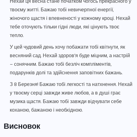
Нехай ця весна стане початком чогось прекрасного у
твоєму житті. Бажаю тобі невичерпної енергії,
жіночого щастя і впевненості у кожному кроці. Нехай
тебе оточують тільки гідні люди, які цінують твоє
тепло.
У цей чудовий день хочу побажати тобі квітнути, як
весняний сад. Нехай здоров’я буде міцним, а настрій
– сонячним. Бажаю тобі безліч компліментів,
подарунків долі та здійснення заповітних бажань.
З 8 Березня! Бажаю тобі легкості та натхнення. Нехай
у твоєму серці завжди живе любов, а в душі грає
музика щастя. Бажаю тобі завжди відчувати себе
коханою, бажаною і необхідною.
Висновок