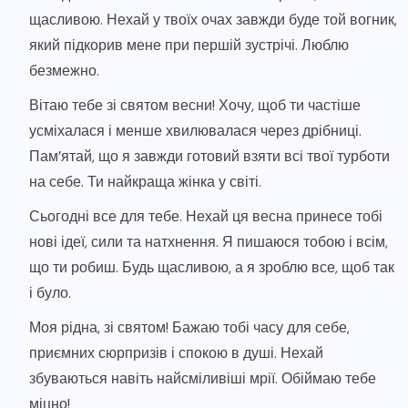
щасливою. Нехай у твоїх очах завжди буде той вогник,
який підкорив мене при першій зустрічі. Люблю
безмежно.
Вітаю тебе зі святом весни! Хочу, щоб ти частіше
усміхалася і менше хвилювалася через дрібниці.
Пам’ятай, що я завжди готовий взяти всі твої турботи
на себе. Ти найкраща жінка у світі.
Сьогодні все для тебе. Нехай ця весна принесе тобі
нові ідеї, сили та натхнення. Я пишаюся тобою і всім,
що ти робиш. Будь щасливою, а я зроблю все, щоб так
і було.
Моя рідна, зі святом! Бажаю тобі часу для себе,
приємних сюрпризів і спокою в душі. Нехай
збуваються навіть найсміливіші мрії. Обіймаю тебе
міцно!