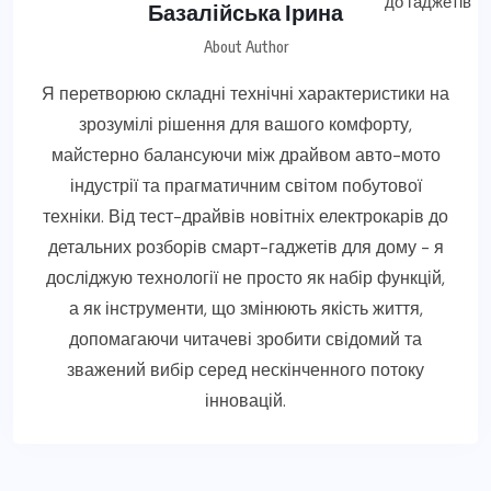
Базалійська Ірина
About Author
Я перетворюю складні технічні характеристики на
зрозумілі рішення для вашого комфорту,
майстерно балансуючи між драйвом авто-мото
індустрії та прагматичним світом побутової
техніки. Від тест-драйвів новітніх електрокарів до
детальних розборів смарт-гаджетів для дому - я
досліджую технології не просто як набір функцій,
а як інструменти, що змінюють якість життя,
допомагаючи читачеві зробити свідомий та
зважений вибір серед нескінченного потоку
інновацій.