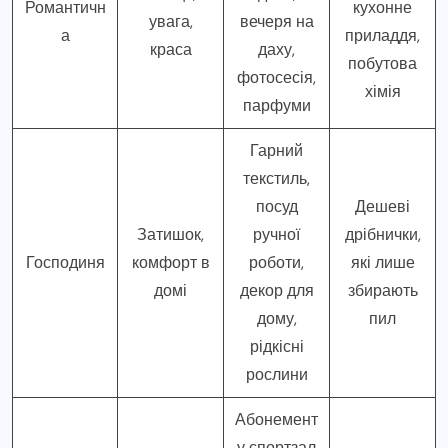
Романтичн
кухонне
увага,
вечеря на
а
приладдя,
краса
даху,
побутова
фотосесія,
хімія
парфуми
Гарний
текстиль,
посуд
Дешеві
Затишок,
ручної
дрібнички,
Господиня
комфорт в
роботи,
які лише
домі
декор для
збирають
дому,
пил
рідкісні
рослини
Абонемент
у спортзал