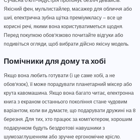
Сучасна б’юті-індустрія пропонує безліч девайсів.
Якісний фен, мультистайлер, масажер для обличчя або
шиї, електрична зубна щітка преміумкласу – все це
корисні речі, якими вона користуватиметься щодня.
Перед покупкою обов’язково почитайте відгуки або
подивіться огляди, щоб вибрати дійсно якісну модель.
Помічники для дому та хобі
Якщо вона любить готувати (і це саме хобі, а не
обов’язок), її може порадувати планетарний міксер або
крута кавомашина. Якщо вона багато читає, електронна
книга з екраном останнього покоління стане чудовим
варіантом, коли ви думаєте, що подарувати дружині на 8
березня. Для тих, хто працює за комп’ютером, хорошим
подарунком будуть бездротові навушники з
шумозаглушенням або зручне ергономічне крісло.