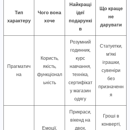
Найкращі
Що краще
Тип
Чого вона
ідеї
не
характеру
хоче
подарункі
дарувати
в
Розумний
Статуетки,
годинник,
м’які
Користь,
курс
іграшки,
Прагматич
якість,
навчання,
сувеніри
на
функціонал
техніка,
без
ьність
сертифікат
призначенн
у магазин
я
одягу
Прикраси,
Гроші в
вікенд на
конверті,
Емоції,
двох,