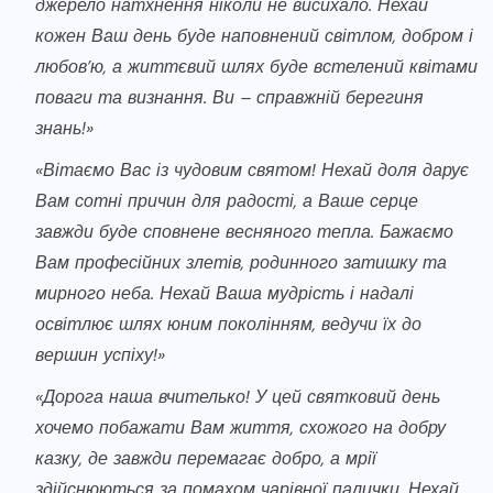
джерело натхнення ніколи не висихало. Нехай
кожен Ваш день буде наповнений світлом, добром і
любов’ю, а життєвий шлях буде встелений квітами
поваги та визнання. Ви – справжній берегиня
знань!»
«Вітаємо Вас із чудовим святом! Нехай доля дарує
Вам сотні причин для радості, а Ваше серце
завжди буде сповнене весняного тепла. Бажаємо
Вам професійних злетів, родинного затишку та
мирного неба. Нехай Ваша мудрість і надалі
освітлює шлях юним поколінням, ведучи їх до
вершин успіху!»
«Дорога наша вчителько! У цей святковий день
хочемо побажати Вам життя, схожого на добру
казку, де завжди перемагає добро, а мрії
здійснюються за помахом чарівної палички. Нехай