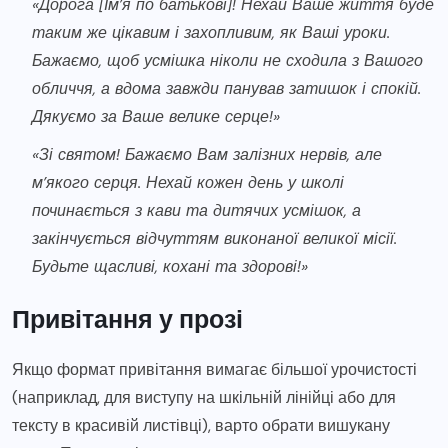
«Дорога [Ім’я по батькові]! Нехай Ваше життя буде
таким же цікавим і захопливим, як Ваші уроки.
Бажаємо, щоб усмішка ніколи не сходила з Вашого
обличчя, а вдома завжди панував затишок і спокій.
Дякуємо за Ваше велике серце!»
«Зі святом! Бажаємо Вам залізних нервів, але
м’якого серця. Нехай кожен день у школі
починається з кави та дитячих усмішок, а
закінчується відчуттям виконаної великої місії.
Будьте щасливі, кохані та здорові!»
Привітання у прозі
Якщо формат привітання вимагає більшої урочистості
(наприклад, для виступу на шкільній лінійці або для
тексту в красивій листівці), варто обрати вишукану