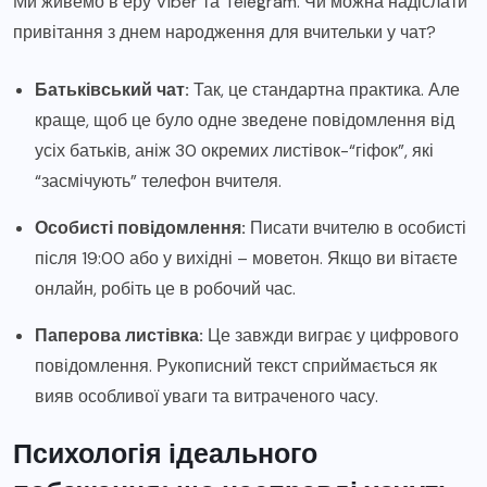
Ми живемо в еру Viber та Telegram. Чи можна надіслати
привітання з днем народження для вчительки у чат?
Батьківський чат:
Так, це стандартна практика. Але
краще, щоб це було одне зведене повідомлення від
усіх батьків, аніж 30 окремих листівок-“гіфок”, які
“засмічують” телефон вчителя.
Особисті повідомлення:
Писати вчителю в особисті
після 19:00 або у вихідні – моветон. Якщо ви вітаєте
онлайн, робіть це в робочий час.
Паперова листівка:
Це завжди виграє у цифрового
повідомлення. Рукописний текст сприймається як
вияв особливої уваги та витраченого часу.
Психологія ідеального