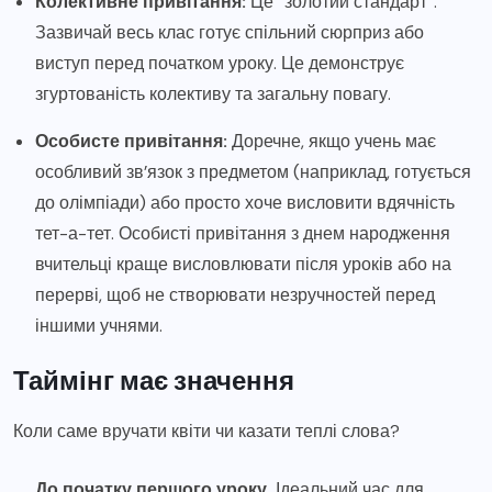
Колективне привітання:
Це “золотий стандарт”.
Зазвичай весь клас готує спільний сюрприз або
виступ перед початком уроку. Це демонструє
згуртованість колективу та загальну повагу.
Особисте привітання:
Доречне, якщо учень має
особливий зв’язок з предметом (наприклад, готується
до олімпіади) або просто хоче висловити вдячність
тет-а-тет. Особисті привітання з днем народження
вчительці краще висловлювати після уроків або на
перерві, щоб не створювати незручностей перед
іншими учнями.
Таймінг має значення
Коли саме вручати квіти чи казати теплі слова?
До початку першого уроку.
Ідеальний час для