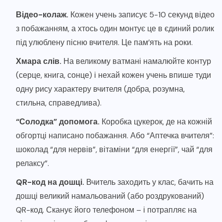
Відео-колаж.
Кожен учень записує 5-10 секунд відео
з побажанням, а хтось один монтує це в єдиний ролик
під улюблену пісню вчителя. Це пам’ять на роки.
Хмара слів.
На великому ватмані намалюйте контур
(серце, книга, сонце) і нехай кожен учень впише туди
одну рису характеру вчителя (добра, розумна,
стильна, справедлива).
“Солодка” допомога.
Коробка цукерок, де на кожній
обгортці написано побажання. Або “Аптечка вчителя”:
шоколад “для нервів”, вітаміни “для енергії”, чай “для
релаксу”.
QR-код на дошці.
Вчитель заходить у клас, бачить на
дошці великий намальований (або роздрукований)
QR-код. Сканує його телефоном – і потрапляє на