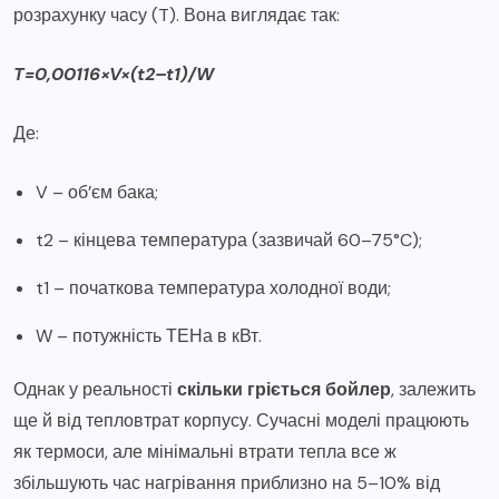
розрахунку часу (T). Вона виглядає так:
T=0,00116×V×(t2–t1)/W
Де:
V – об’єм бака;
t2 – кінцева температура (зазвичай 60–75°C);
t1 – початкова температура холодної води;
W – потужність ТЕНа в кВт.
Однак у реальності
скільки гріється бойлер
, залежить
ще й від тепловтрат корпусу. Сучасні моделі працюють
як термоси, але мінімальні втрати тепла все ж
збільшують час нагрівання приблизно на 5–10% від