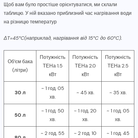
Щоб вам було простіше орієнтуватися, ми склали
таблицю. У ній вказано приблизний час нагрівання води
на різницю температур
ΔT=45°C(наприклад, нагрівання від 15°C до 60°C).
Потужність
Потужність
Потужність
Об’єм бака
ТЕНа 1.5
ТЕНа 2.0
ТЕНа 2.5
(літри)
кВт
кВт
кВт
~ 1 год. 05
30 л
~ 45 хв.
~ 35 хв.
хв.
~ 1 год. 50
~ 1 год. 20
~ 1 год. 05
50 л
хв.
хв.
хв.
~ 2 год. 55
~ 2 год. 10
~ 1 год. 45
80 л