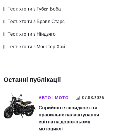
Тест: хто ти з Губки Боба
Тест: хто ти з Бравл Старс
Тест: хто ти з Ніндзяго
Тест: хто ти з Монстер Хай
Останні публікації
АВТО І МОТО
07.08.2026
Сприйняття швидкості та
правильне налаштування
світла на дорожньому
мотоциклі