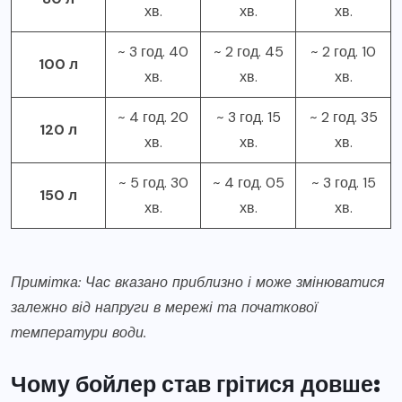
хв.
хв.
хв.
~ 3 год. 40
~ 2 год. 45
~ 2 год. 10
100 л
хв.
хв.
хв.
~ 4 год. 20
~ 3 год. 15
~ 2 год. 35
120 л
хв.
хв.
хв.
~ 5 год. 30
~ 4 год. 05
~ 3 год. 15
150 л
хв.
хв.
хв.
Примітка: Час вказано приблизно і може змінюватися
залежно від напруги в мережі та початкової
температури води.
Чому бойлер став грітися довше: