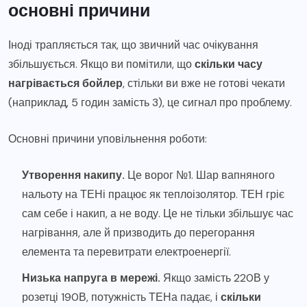
основні причини
Іноді трапляється так, що звичний час очікування
збільшується. Якщо ви помітили, що
скільки часу
нагрівається бойлер
, стільки ви вже не готові чекати
(наприклад, 5 годин замість 3), це сигнал про проблему.
Основні причини уповільнення роботи:
Утворення накипу.
Це ворог №1. Шар вапняного
нальоту на ТЕНі працює як теплоізолятор. ТЕН гріє
сам себе і накип, а не воду. Це не тільки збільшує час
нагрівання, але й призводить до перегорання
елемента та перевитрати електроенергії.
Низька напруга в мережі.
Якщо замість 220В у
розетці 190В, потужність ТЕНа падає, і
скільки