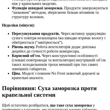
ніж у крапельних моделях.
Функція швидкої заморозки.
Продукти заморожуються
“шоковим” методом, зберігаючи більше вітамінів та
структуру волокон.
Недоліки (мінуси):
Пересушування продуктів.
Через активну циркуляцію
сухого повітря незахищена їжа швидко втрачає вологу і
обвітрюється (“завітрюється”).
Рівень шуму.
Робота вентиляторів додає декілька
децибел до гучності роботи компресора.
Корисний об’єм.
Через конструктивні особливості
(сховані повітроводи та вентилятори) внутрішній об’єм
таких холодильників трохи менший при тих самих
зовнішніх габаритах.
Ціна.
Моделі з повним No Frost зазвичай дорожчі за
крапельні аналоги.
Порівняння: Суха заморозка проти
крапельної системи
Щоб остаточно розібратися,
що таке суха заморозка
у
порівнянні з класикою, ми підготували наочну таблицю.