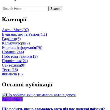
Search
Категорії
Авто і Мото
(97)
Будівництво та Ремонт
(11)
Гаджети
(6)
Калькулятори
(7)
Корисна інформація
(76)
Новини
(244)
Побутова техніка
(19)
Привітання
(21)
Сантехніка
(8)
Тести
(18)
Фінанси
(16)
Останні публікації
Авто і Мото
Що робити, якщо зламалось авто під час далекої поїздки?