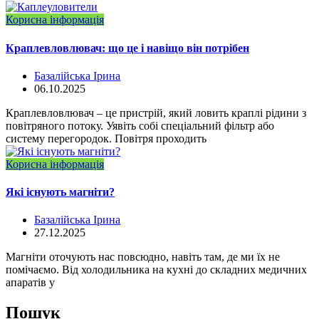
Корисна інформація
Краплевловлювач: що це і навіщо він потрібен
Базалійська Ірина
06.10.2025
Краплевловлювач – це пристрій, який ловить краплі рідини з
повітряного потоку. Уявіть собі спеціальний фільтр або
систему перегородок. Повітря проходить
Корисна інформація
Які існують магніти?
Базалійська Ірина
27.12.2025
Магніти оточують нас повсюдно, навіть там, де ми їх не
помічаємо. Від холодильника на кухні до складних медичних
апаратів у
Пошук