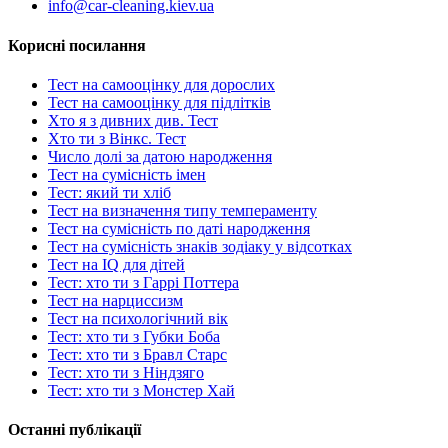
info@car-cleaning.kiev.ua
Корисні посилання
Тест на самооцінку для дорослих
Тест на самооцінку для підлітків
Хто я з дивних див. Тест
Хто ти з Вінкс. Тест
Число долі за датою народження
Тест на сумісність імен
Тест: який ти хліб
Тест на визначення типу темпераменту
Тест на сумісність по даті народження
Тест на сумісність знаків зодіаку у відсотках
Тест на IQ для дітей
Тест: хто ти з Гаррі Поттера
Тест на нарциссизм
Тест на психологічний вік
Тест: хто ти з Губки Боба
Тест: хто ти з Бравл Старс
Тест: хто ти з Ніндзяго
Тест: хто ти з Монстер Хай
Останні публікації