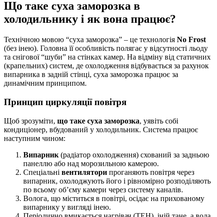
Що таке суха заморозка в
холодильнику і як вона працює?
Технічною мовою “суха заморозка” – це технологія
No Frost
(без інею). Головна її особливість полягає у відсутності льоду
та снігової “шуби” на стінках камер. На відміну від статичних
(крапельних) систем, де охолодження відбувається за рахунок
випарника в задній стінці, суха заморозка працює за
динамічним принципом.
Принцип циркуляції повітря
Щоб зрозуміти,
що таке суха заморозка
, уявіть собі
кондиціонер, вбудований у холодильник. Система працює
наступним чином:
Випарник
(радіатор охолодження) схований за задньою
панеллю або над морозильною камерою.
Спеціальні
вентилятори
проганяють повітря через
випарник, охолоджують його і рівномірно розподіляють
по всьому об’єму камери через систему каналів.
Волога, що міститься в повітрі, осідає на прихованому
випарнику у вигляді інею.
Періодично вмикається нагрівач (ТЕН), іній тане, а вода