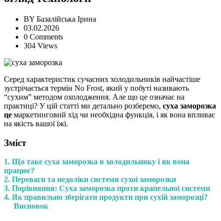
BY
Базалійська Ірина
03.02.2026
0 Comments
304 Views
Серед характеристик сучасних холодильників найчастіше
зустрічається термін No Frost, який у побуті називають
“сухим” методом охолодження. Але що це означає на
практиці? У цій статті ми детально розберемо,
суха заморозка
це
маркетинговий хід чи необхідна функція, і як вона впливає
на якість вашої їжі.
Зміст
1. Що таке суха заморозка в холодильнику і як вона
працює?
2. Переваги та недоліки системи сухої заморозки
3. Порівняння: Суха заморозка проти крапельної системи
4. Як правильно зберігати продукти при сухій заморозці?
Висновок