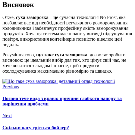
Висновок
Отже,
суха заморозка – це
сучасна технологія No Frost, яка
позбавляє вас від необхідності регулярного розморожування
холодильника і забезпечує професійну якість заморожування
продуктів. Хоча ця система має нюанс у вигляді підсушування
повітря, використання контейнерів повністю нівелює цей
недолік.
Розуміння того,
що таке суха заморозка
, дозволяє зробити
висновок: це ідеальний вибір для тих, хто цінує свій час, не
хоче возитися з льодом і прагне, щоб продукти
охолоджувалися максимально рівномірно та швидко.
Previous
Погано тече вода з крана: причини слабкого напору та
вирішення проблеми
Next
Скільки часу гріється бойлер?