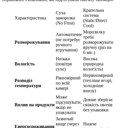
Крапельна
Суха
система
Характеристика
заморозка
(Static/Direct
(No Frost)
Cool)
Морозилку
Автоматичне
треба
(не потребує
Розморожування
розморожувати
ручного
вручну (раз на
втручання)
6 міс.)
Низька
Висока
Вологість
(повітря
(природна
сухе)
вологість)
Нерівномірний
Рівномірний
Розподіл
(тепліше вгорі,
по всій
температури
холодніше
камері
внизу)
Може
Довше зберігає
підсушувати,
Вплив на продукти
свіжість овочів
якщо не
без упаковки
упакувати
Зазвичай
вище (через
Нижче
Енергоспоживання