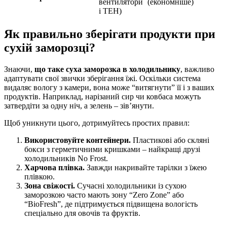
вентилятори
(економніше)
і ТЕН)
Як правильно зберігати продукти при
сухій заморозці?
Знаючи,
що таке суха заморозка в холодильнику
, важливо
адаптувати свої звички зберігання їжі. Оскільки система
видаляє вологу з камери, вона може “витягнути” її і з ваших
продуктів. Наприклад, нарізаний сир чи ковбаса можуть
затвердіти за одну ніч, а зелень – зів’янути.
Щоб уникнути цього, дотримуйтесь простих правил:
Використовуйте контейнери.
Пластикові або скляні
бокси з герметичними кришками – найкращі друзі
холодильників No Frost.
Харчова плівка.
Завжди накривайте тарілки з їжею
плівкою.
Зона свіжості.
Сучасні холодильники із сухою
заморозкою часто мають зону “Zero Zone” або
“BioFresh”, де підтримується підвищена вологість
спеціально для овочів та фруктів.