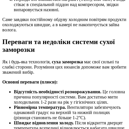
стікає в спеціальний піддон над компресором, звідки
випаровується назовні.
Саме завдяки постійному обдуву холодним повітрям продукти
охолоджуються швидше, а в камері не накопичується зайва
волога.
Переваги та недоліки системи сухої
заморозки
Як і будь-яка технологія,
суха заморозка
має свої сильні та
слабкі сторони. Розуміння цих нюансів допоможе вам зробити
зважений вибір.
Основні переваги (плюси):
Відсутність необхідності розморожування.
Це головна
причина популярності системи. Вам достатньо мити
холодильник 1-2 рази на рік у гігієнічних цілях.
Рівномірна температура.
Вентилятори забезпечують
однаковий градус на верхній та нижній полицях
(різниця становить не більше 1-2°C).
Швидке відновлення холоду.
Після відкриття дверцят
температура всередині відновлюється набагато швидше,