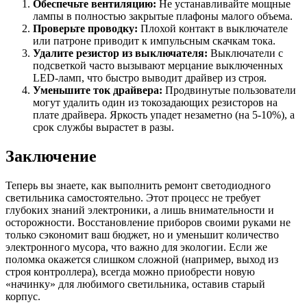
Обеспечьте вентиляцию:
Не устанавливайте мощные
лампы в полностью закрытые плафоны малого объема.
Проверьте проводку:
Плохой контакт в выключателе
или патроне приводит к импульсным скачкам тока.
Удалите резистор из выключателя:
Выключатели с
подсветкой часто вызывают мерцание выключенных
LED-ламп, что быстро выводит драйвер из строя.
Уменьшите ток драйвера:
Продвинутые пользователи
могут удалить один из токозадающих резисторов на
плате драйвера. Яркость упадет незаметно (на 5-10%), а
срок службы вырастет в разы.
Заключение
Теперь вы знаете, как выполнить ремонт светодиодного
светильника самостоятельно. Этот процесс не требует
глубоких знаний электроники, а лишь внимательности и
осторожности. Восстановление приборов своими руками не
только сэкономит ваш бюджет, но и уменьшит количество
электронного мусора, что важно для экологии. Если же
поломка окажется слишком сложной (например, выход из
строя контроллера), всегда можно приобрести новую
«начинку» для любимого светильника, оставив старый
корпус.