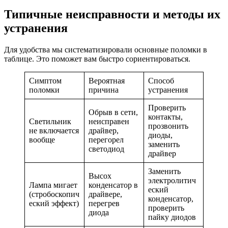
Типичные неисправности и методы их
устранения
Для удобства мы систематизировали основные поломки в
таблице. Это поможет вам быстро сориентироваться.
Симптом
Вероятная
Способ
поломки
причина
устранения
Проверить
Обрыв в сети,
контакты,
Светильник
неисправен
прозвонить
не включается
драйвер,
диоды,
вообще
перегорел
заменить
светодиод
драйвер
Заменить
Высох
электролитич
Лампа мигает
конденсатор в
еский
(стробоскопич
драйвере,
конденсатор,
еский эффект)
перегрев
проверить
диода
пайку диодов