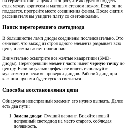
на герметик или защелки. Попробуйте аккуратно поддеть
стык между корпусом и матовым стеклом ножом. Если он не
поддается, прогрейте место соединения феном. После снятия
рассеивателя вы увидите плату со светодиодами.
Поиск перегоревшего светодиода
В большинстве ламп диоды соединены последовательно. Это
означает, что выход из строя одного элемента разрывает всю
цепь, и лампа гаснет полностью.
Внимательно осмотрите все желтые квадратики (SMD-
диоды). Перегоревший элемент часто имеет
черную точку
по
центру. Если визуально дефект не виден, используйте
мультиметр в режиме проверки диодов. Рабочий диод при
касании щупами будет тускло светиться.
Способы восстановления цепи
Обнаружив неисправный элемент, его нужно выпаять. Далее
есть два пути:
Замена диода:
Лучший вариант. Впаяйте новый
исправный светодиод на место старого, соблюдая
полярность.