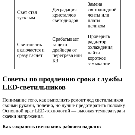
Замена
Деградация
светодиодной
Свет стал
кристаллов
ленты или
тусклым
светодиодов
платы
целиком
Проверить
Срабатывает
радиатор
Светильник
защита
охлаждения,
включается и
драйвера от
найти
сразу гаснет
перегрева или
короткое
КЗ
замыкание
Советы по продлению срока службы
LED-светильников
Понимание того, как выполнять ремонт лед светильников
своими руками, полезно, но лучше предотвратить поломку.
Основной враг LED-технологий — высокая температура и
скачки напряжения.
Как сохранить светильник рабочим надолго: