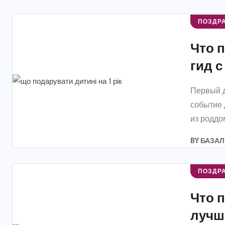
ПОЗДР
Что п
гид с
Первый д
событие 
из роддома
BY
БАЗАЛ
ПОЗДР
Что п
лучш