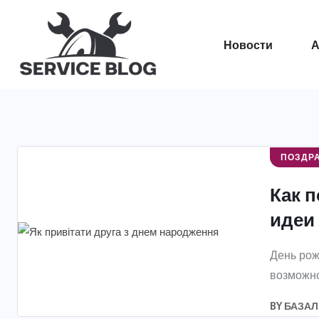
Новости
А
ПОЗДР
Как 
идеи
День рож
возможно
BY
БАЗАЛ