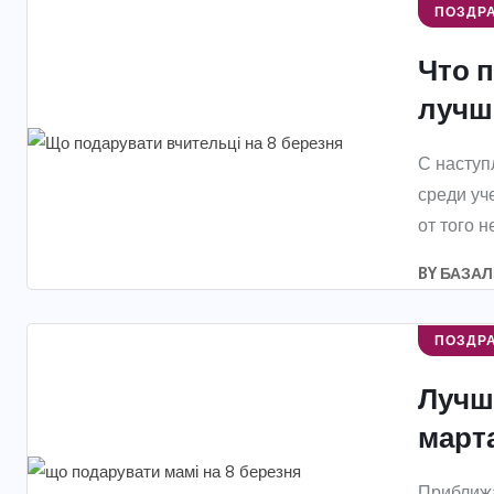
ПОЗДР
Что п
лучши
С наступ
среди уч
от того н
BY
БАЗАЛ
ПОЗДР
Лучш
марта
Приближа