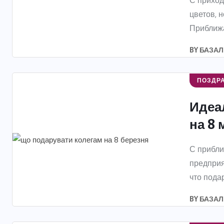
С приход
цветов, 
Приближа
BY
БАЗАЛ
ПОЗДР
Идеа
на 8 
С прибли
предприя
что подар
BY
БАЗАЛ