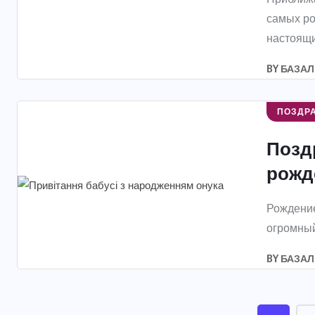
самых ро
настоящи
BY
БАЗАЛ
ПОЗДР
Позд
рожде
Рождение
огромный 
BY
БАЗАЛ