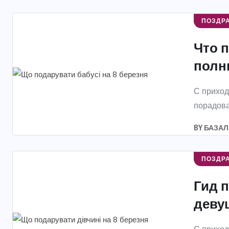
ПОЗДР
Что п
полны
С приход
порадова
BY
БАЗАЛ
ПОЗДР
Гид 
девуш