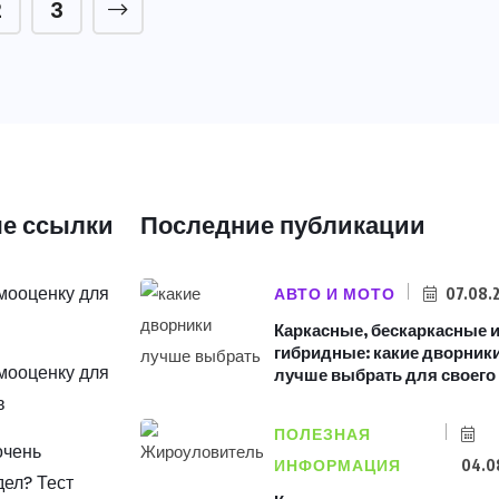
2
3
е ссылки
Последние публикации
амооценку для
АВТО И МОТО
07.08.
Каркасные, бескаркасные 
гибридные: какие дворник
амооценку для
лучше выбрать для своего
в
ПОЛЕЗНАЯ
очень
ИНФОРМАЦИЯ
04.0
дел? Тест