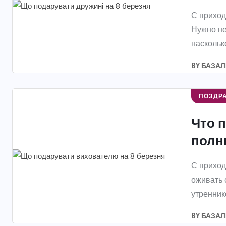
С приход
Нужно не
насколько
BY
БАЗАЛ
ПОЗДР
Что 
полны
С приход
оживать 
утреннико
BY
БАЗАЛ