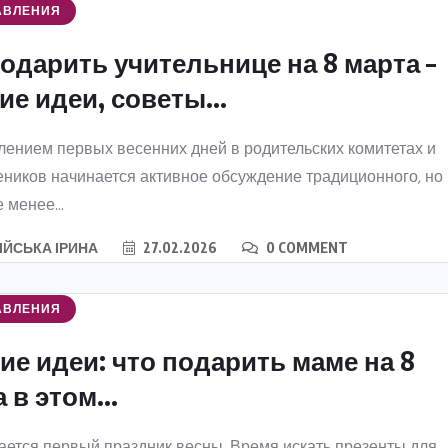
АВЛЕНИЯ
одарить учительнице на 8 марта –
е идеи, советы...
лением первых весенних дней в родительских комитетах и
еников начинается активное обсуждение традиционного, но
е менее...
ІЙСЬКА ІРИНА
27.02.2026
0 COMMENT
АВЛЕНИЯ
ие идеи: что подарить маме на 8
 в этом...
ется первый праздник весны. Время искать презенты для