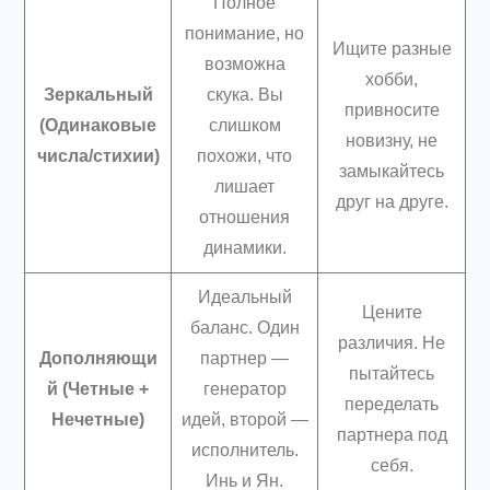
Полное
понимание, но
Ищите разные
возможна
хобби,
Зеркальный
скука. Вы
привносите
(Одинаковые
слишком
новизну, не
числа/стихии)
похожи, что
замыкайтесь
лишает
друг на друге.
отношения
динамики.
Идеальный
Цените
баланс. Один
различия. Не
Дополняющи
партнер —
пытайтесь
й (Четные +
генератор
переделать
Нечетные)
идей, второй —
партнера под
исполнитель.
себя.
Инь и Ян.