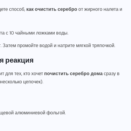
щете способ,
как очистить серебро
от жирного налета и
а с 10 чайными ложками воды.
. Затем промойте водой и натрите мягкой тряпочкой.
я реакция
т для тех, кто хочет
почистить серебро дома
сразу в
несколько цепочек).
пищевой алюминиевой фольгой.