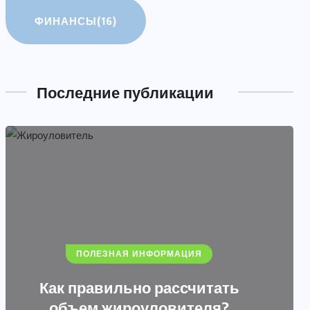
ФИНАНСЫ
(16)
Масла, покрышки и
расходники в Бусцентр: всё
для ухода за авто
Последние публикации
09.07.2026
ПОЛЕЗНАЯ ИНФОРМАЦИЯ
Как правильно рассчитать
объем жироуловителя?