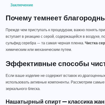
Заключение
Почему темнеет благородн
Прежде чем приступать к процедурам, важно понять пр
вступает в реакцию с серой, содержащейся в воздухе, по
сульфид серебра — та самая черная пленка.
Чистка се
химическим или механическим путем.
Эффективные способы чист
АВТО И МОТО
Если ваше изделие не содержит вставок из драгоценных
использовать активные компоненты. Рассмотрим самые
Выбор и замена б/у
зеркального блеска.
двигателя на Peugeot Partner:
практическое руководство
Нашатырный спирт — классика жан
для автовладельцев