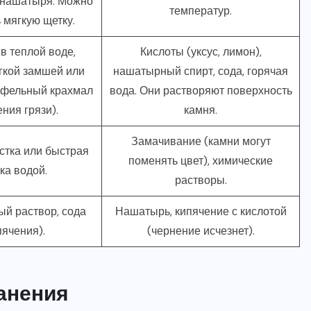
 нашатыря. Можно
температур.
 мягкую щетку.
 теплой воде,
Кислоты (уксус, лимон),
гкой замшей или
нашатырный спирт, сода, горячая
офельный крахмал
вода. Они растворяют поверхность
ения грязи).
камня.
Замачивание (камни могут
истка или быстрая
поменять цвет), химические
а водой.
растворы.
й раствор, сода
Нашатырь, кипячение с кислотой
пячения).
(чернение исчезнет).
анения