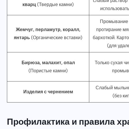
слабый раствор
кварц
(Твердые камни)
использовать
Промывание в
Жемчуг, перламутр, коралл,
протирание мя
янтарь
(Органические вставки)
бархоткой. Карт
(для удал
Бирюза, малахит, опал
Только сухая ч
(Пористые камни)
промывк
Слабый мыльны
Изделия с чернением
(без ки
Профилактика и правила хр