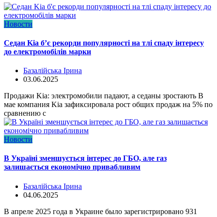
Новости
Седан Kia б’є рекорди популярності на тлі спаду інтересу
до електромобілів марки
Базалійська Ірина
03.06.2025
Продажи Kia: электромобили падают, а седаны зростають В
мае компания Kia зафиксировала рост общих продаж на 5% по
сравнению с
Новости
В Україні зменшується інтерес до ГБО, але газ
залишається економічно привабливим
Базалійська Ірина
04.06.2025
В апреле 2025 года в Украине было зарегистрировано 931