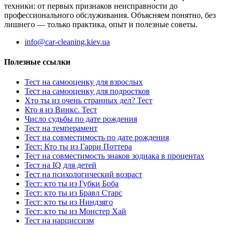
техники: от первых признаков неисправности до
профессионального обслуживания. Объясняем понятно, без
лишнего — только практика, опыт и полезные советы.
info@car-cleaning.kiev.ua
Полезные ссылки
Тест на самооценку для взрослых
Тест на самооценку для подростков
Хто ты из очень странных дел? Тест
Кто я из Винкс. Тест
Число судьбы по дате рождения
Тест на темперамент
Тест на совместимость по дате рождения
Тест: Кто ты из Гарри Поттера
Тест на совместимость знаков зодиака в процентах
Тест на IQ для детей
Тест на психологический возраст
Тест: кто ты из Губки Боба
Тест: кто ты из Бравл Старс
Тест: кто ты из Ниндзяго
Тест: кто ты из Монстер Хай
Тест на нарциссизм