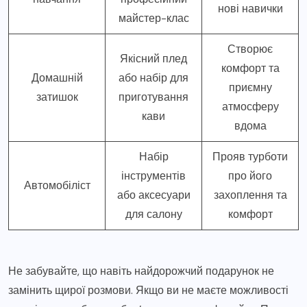
нові навички
майстер-клас
Створює
Якісний плед
комфорт та
Домашній
або набір для
приємну
затишок
приготування
атмосферу
кави
вдома
Набір
Прояв турботи
інструментів
про його
Автомобіліст
або аксесуари
захоплення та
для салону
комфорт
Не забувайте, що навіть найдорожчий подарунок не
замінить щирої розмови. Якщо ви не маєте можливості