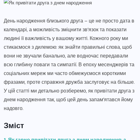
День народження близького друга – це не просто дата в
календарі, а можливість зміцнити зв’язок та показати
людині її важливість у вашому житті. Кожного року ми
стикаємося з дилемою: як знайти правильні слова, щоб
вони не звучали банально, але водночас передавали
всю глибину поваги та симпатії. В епоху месенджерів та
соціальних мереж ми часто обмежуємося короткими
фразами, проте справжня дружба заслуговує на більше.
У цій статті ми детально розберемо, як привітати друга з
днем народження так, щоб цей день запам’ятався йому
надовго.
Зміст
1. Як гарно привітати друга з днем народження: з