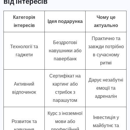
від інтересів
Категорія
Чому це
Ідея подарунка
інтересів
актуально
Практично та
Бездротові
Технології та
завжди потрібно
навушники або
гаджети
в сучасному
павербанк
ритмі
Сертифікат на
Дарує незабутні
Активний
картинг або
емоції та
відпочинок
стрибок з
адреналін
парашутом
Курс з іноземної
Інвестиція у
Розвиток та
мови або
майбутнє та
навчання
професійний