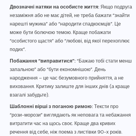
Двозначні натяки на особисте життя:
Якщо подруга
незаміжня або не має дітей, не треба бажати “знайти
нарешті мужика” або “народити спадкоємців”. Це
може бути болючою темою. Краще побажати
“особистого щастя” або “любові, від якої перехоплює
подих”.
Побажання “виправитися”:
“Бажаю тобі стати менш
запальною” або “бути економнішою”. День
народження – це час безумовного прийняття, а не
виховання. Критику залиште для інших днів (а краще
взагалі забудьте).
Шаблонні вірші з поганою римою:
Тексти про
“рози-морози” виглядають як неповага та небажання
витратити час на щось своє. Краще два кривих
речення від себе, ніж поема з листівки 90-х років.