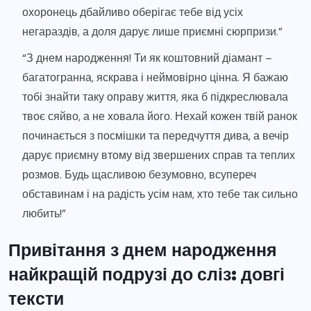
охоронець дбайливо оберігає тебе від усіх
негараздів, а доля дарує лише приємні сюрпризи.”
“З днем народження! Ти як коштовний діамант –
багатогранна, яскрава і неймовірно цінна. Я бажаю
тобі знайти таку оправу життя, яка б підкреслювала
твоє сяйво, а не ховала його. Нехай кожен твій ранок
починається з посмішки та передчуття дива, а вечір
дарує приємну втому від звершених справ та теплих
розмов. Будь щасливою безумовно, всупереч
обставинам і на радість усім нам, хто тебе так сильно
любить!”
Привітання з днем народження
найкращій подрузі до сліз: довгі
тексти