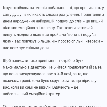
Існує особлива категорія побажань – ті, що проникають у
саму душу і викликають сльози розчулення. Привітання з
днем народження найкращій подрузі до сліз – це вищий
пілотаж емоційного інтелекту. Такі тексти зазвичай
пишуть людям, з якими ви пройшли “вогонь і воду”, з
якими вас пов’язує більше, ніж просто спільні інтереси –
вас пов’язує спільна доля.
Щоб написати таке привітання, потрібно бути
максимально відвертою. Не бійтеся подякувати їй за те,
що вона вислуховувала вас о 3-й ночі, за те, що
позичала гроші, коли було скрутно, за те, що вірила у
вас, коли ви самі не вірили. Вдячність – це
найсильніший емоційний тригер.
Ось приклад тексту, який можна використати як основу