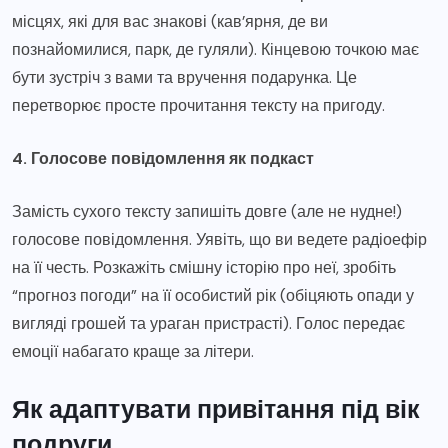
місцях, які для вас знакові (кав’ярня, де ви
познайомилися, парк, де гуляли). Кінцевою точкою має
бути зустріч з вами та вручення подарунка. Це
перетворює просте прочитання тексту на пригоду.
4. Голосове повідомлення як подкаст
Замість сухого тексту запишіть довге (але не нудне!)
голосове повідомлення. Уявіть, що ви ведете радіоефір
на її честь. Розкажіть смішну історію про неї, зробіть
“прогноз погоди” на її особистий рік (обіцяють опади у
вигляді грошей та ураган пристрасті). Голос передає
емоції набагато краще за літери.
Як адаптувати привітання під вік
подруги