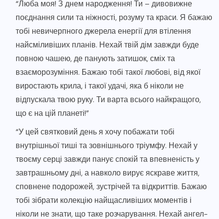
“Люба моя! З днем народження! Ти – дивовижне
поєднання сили та ніжності, розуму та краси. Я бажаю
тобі невичерпного джерела енергії для втілення
найсміливіших планів. Нехай твій дім завжди буде
повною чашею, де панують затишок, сміх та
взаєморозуміння. Бажаю тобі такої любові, від якої
виростають крила, і такої удачі, яка б ніколи не
відпускала твою руку. Ти варта всього найкращого,
що є на цій планеті!”
“У цей святковий день я хочу побажати тобі
внутрішньої тиші та зовнішнього тріумфу. Нехай у
твоєму серці завжди панує спокій та впевненість у
завтрашньому дні, а навколо вирує яскраве життя,
сповнене подорожей, зустрічей та відкриттів. Бажаю
тобі зібрати колекцію найщасливіших моментів і
ніколи не знати, що таке розчарування. Нехай ангел-