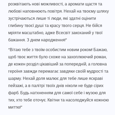
розквітають нові можливості, а аромати щастя та
любові наповнюють повітря. Нехай на твоєму шляху
зустрічаються лише ті люди, які здатні оцінити
глибину твоєї душі та красу твого серця. Не бійся
мріяти масштабно, адже Всесвіт закоханий у твої
бажання. З днем народження!”
“Вітаю тебе з твоїм особистим новим роком! Бажаю,
щоб твоє життя було схоже на захоплюючий роман,
де кожен розділ цікавіший за попередній, а головна
героїня завжди перемагає завдяки своїй мудрості та
шарму. Нехай доля малює для тебе лише яскраві
пейзажі, а в палітрі твоїх днів ніколи не буде сірих
фарб. Будь натхненням для самої себе і музою для
тих, хто тебе оточує. Квітни та насолоджуйся кожною
миттю!”