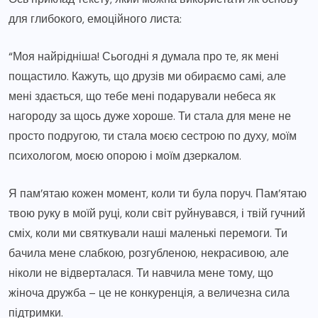
для глибокого, емоційного листа:
“Моя найрідніша! Сьогодні я думала про те, як мені
пощастило. Кажуть, що друзів ми обираємо самі, але
мені здається, що тебе мені подарували небеса як
нагороду за щось дуже хороше. Ти стала для мене не
просто подругою, ти стала моєю сестрою по духу, моїм
психологом, моєю опорою і моїм дзеркалом.
Я пам’ятаю кожен момент, коли ти була поруч. Пам’ятаю
твою руку в моїй руці, коли світ руйнувався, і твій гучний
сміх, коли ми святкували наші маленькі перемоги. Ти
бачила мене слабкою, розгубленою, некрасивою, але
ніколи не відверталася. Ти навчила мене тому, що
жіноча дружба – це не конкуренція, а величезна сила
підтримки.