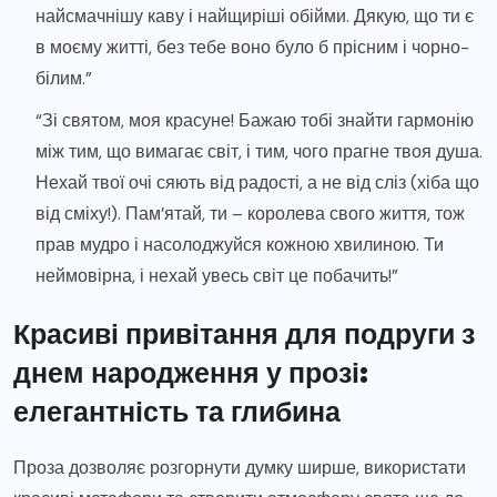
найсмачнішу каву і найщиріші обійми. Дякую, що ти є
в моєму житті, без тебе воно було б прісним і чорно-
білим.”
“Зі святом, моя красуне! Бажаю тобі знайти гармонію
між тим, що вимагає світ, і тим, чого прагне твоя душа.
Нехай твої очі сяють від радості, а не від сліз (хіба що
від сміху!). Пам’ятай, ти – королева свого життя, тож
прав мудро і насолоджуйся кожною хвилиною. Ти
неймовірна, і нехай увесь світ це побачить!”
Красиві привітання для подруги з
днем народження у прозі:
елегантність та глибина
Проза дозволяє розгорнути думку ширше, використати