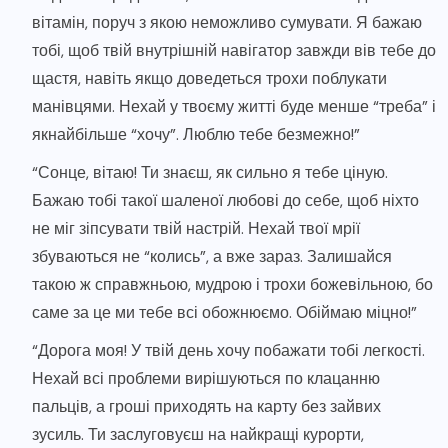
вітамін, поруч з якою неможливо сумувати. Я бажаю
тобі, щоб твій внутрішній навігатор завжди вів тебе до
щастя, навіть якщо доведеться трохи поблукати
манівцями. Нехай у твоєму житті буде менше “треба” і
якнайбільше “хочу”. Люблю тебе безмежно!”
“Сонце, вітаю! Ти знаєш, як сильно я тебе ціную.
Бажаю тобі такої шаленої любові до себе, щоб ніхто
не міг зіпсувати твій настрій. Нехай твої мрії
збуваються не “колись”, а вже зараз. Залишайся
такою ж справжньою, мудрою і трохи божевільною, бо
саме за це ми тебе всі обожнюємо. Обіймаю міцно!”
“Дорога моя! У твій день хочу побажати тобі легкості.
Нехай всі проблеми вирішуються по клацанню
пальців, а гроші приходять на карту без зайвих
зусиль. Ти заслуговуєш на найкращі курорти,