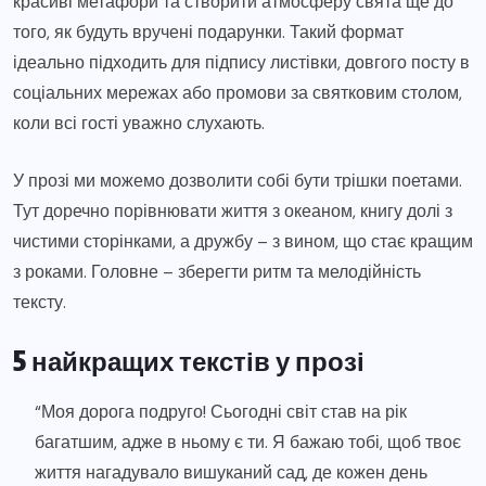
красиві метафори та створити атмосферу свята ще до
того, як будуть вручені подарунки. Такий формат
ідеально підходить для підпису листівки, довгого посту в
соціальних мережах або промови за святковим столом,
коли всі гості уважно слухають.
У прозі ми можемо дозволити собі бути трішки поетами.
Тут доречно порівнювати життя з океаном, книгу долі з
чистими сторінками, а дружбу – з вином, що стає кращим
з роками. Головне – зберегти ритм та мелодійність
тексту.
5 найкращих текстів у прозі
“Моя дорога подруго! Сьогодні світ став на рік
багатшим, адже в ньому є ти. Я бажаю тобі, щоб твоє
життя нагадувало вишуканий сад, де кожен день