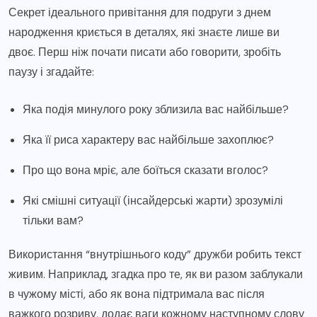
Секрет ідеального привітання для подруги з днем
народження криється в деталях, які знаєте лише ви
двоє. Перш ніж почати писати або говорити, зробіть
паузу і згадайте:
Яка подія минулого року зблизила вас найбільше?
Яка її риса характеру вас найбільше захоплює?
Про що вона мріє, але боїться сказати вголос?
Які смішні ситуації (інсайдерські жарти) зрозумілі
тільки вам?
Використання “внутрішнього коду” дружби робить текст
живим. Наприклад, згадка про те, як ви разом заблукали
в чужому місті, або як вона підтримала вас після
важкого розриву, додає ваги кожному наступному слову