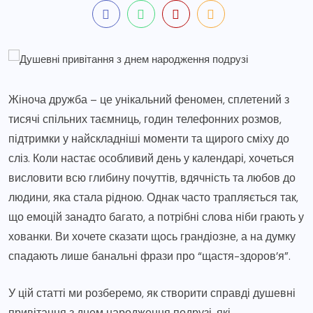
Жіноча дружба – це унікальний феномен, сплетений з
тисячі спільних таємниць, годин телефонних розмов,
підтримки у найскладніші моменти та щирого сміху до
сліз. Коли настає особливий день у календарі, хочеться
висловити всю глибину почуттів, вдячність та любов до
людини, яка стала рідною. Однак часто трапляється так,
що емоцій занадто багато, а потрібні слова ніби грають у
хованки. Ви хочете сказати щось грандіозне, а на думку
спадають лише банальні фрази про “щастя-здоров’я”.
У цій статті ми розберемо, як створити справді душевні
привітання з днем народження подрузі, які