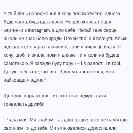
У твій день народження я хочу побажати тобі одного:
будь ласка, будь щасливою. Не для когось, не для
картинки в Instagram, а для себе. Нехай твоє серце
ніколи не знає болю зради. Нехай твої очі плачуть тільки
від щастя, як зараз плачу мої, коли я пишу ці рядки. Я
хочу, щоб ти знала: поки я дихаю, ти ніколи не будеш
самотньою. Я завжди буду поруч – і в радості, і в горі.
Дякую тобі за те, що ти є. З днем народження, моя
найкраща людино!”
Ще один варіант для тих, хто хоче підкреслити
тривалість дружби:
“Рідна моя! Ми знайомі так давно, що я вже не пам’ятаю
свого життя до тебе. Ми змінювалися, дорослішали,