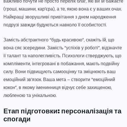
важливо почути не просто перелік благ, які ви їй бажаєте
(гроші, машини, кар’єра), а те, якою вона є у ваших очах.
Найкращі зворушливі привітання з днем народження
подрузі завжди будуються навколо її особистості.
Замість абстрактного “будь красивою”, скажіть їй, що
вона сяє зсередини. Замість “успіхів у роботі”, відзначте
її талант та наполегливість. Психологи стверджують, що
компліменти, інтегровані в побажання, мають подвійну
силу. Вони підвищують самооцінку та зміцнюють ваш
емоційний зв’язок. Ваша мета – створити “емоційний
кокон”, в якому іменинниця відчує себе захищеною,
любленою та унікальною.
Етап підготовки: персоналізація та
спогади