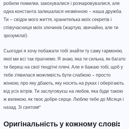
робили помилки, закохувалися і розчаровувалися, але
одна константа залишалася незмінною – наша дружба.
Ти – свідок мого життя, хранителька моїх секретів і
співучасниця моїх злочинів (жартую, звичайно, але ти
зрозуміла!).
Сьогодні я хочу побажати тобі знайти ту саму гармонію,
якої ми всі так прагнемо. Я знаю, яка ти сильна, як багато
ти береш на свої тендітні плечі. Але я бажаю тобі, щоб у
тебе з’явилася можливість бути слабкою – просто
жінкою, про яку дбають, яку носять на руках і оберігають
від усіх вітрів. Ти заслуговуєш на любов, яка буде такою
ж великою, як твоє добре серце. Люблю тебе до Місяця і
назад. Зі святом!”
Оригінальність у кожному слові: