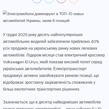
У грудні 2025 року десять найпопулярніших
автомобільних моделей забезпечили приблизно 40%
усіх продажів на українському ринку нових легкових
автомобілів. Лідером місяця став електричний кросовер
Volkswagen ID.Unyx, який показав високий попит серед
українських автолюбителів. Електротранспорт
продовжує активно завойовувати ринкові позиції, що
відображає зростаючу зацікавленість споживачів у
більш екологічних транспортних рішеннях.
Зазначається, що в десятці найвідоміших автомобілів
грудня домінують електромобілі — вони зайняли 8 з 10