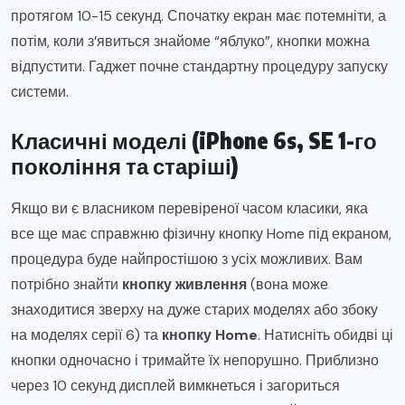
протягом 10-15 секунд. Спочатку екран має потемніти, а
потім, коли з’явиться знайоме “яблуко”, кнопки можна
відпустити. Гаджет почне стандартну процедуру запуску
системи.
Класичні моделі (iPhone 6s, SE 1-го
покоління та старіші)
Якщо ви є власником перевіреної часом класики, яка
все ще має справжню фізичну кнопку Home під екраном,
процедура буде найпростішою з усіх можливих. Вам
потрібно знайти
кнопку живлення
(вона може
знаходитися зверху на дуже старих моделях або збоку
на моделях серії 6) та
кнопку Home
. Натисніть обидві ці
кнопки одночасно і тримайте їх непорушно. Приблизно
через 10 секунд дисплей вимкнеться і загориться