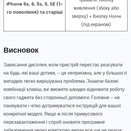
iPhone 6s, 6, 5s, 5, SE (1-
живлення (збоку або
го покоління) та старіші
зверху) + Кнопку Home
(під екраном).
Висновок
Зависання дисплея, коли пристрій перестає реагувати
на будь-які ваші дотики, – це неприємна, але у більшості
випадків легко вирішувана проблема. Знаючи базові
комбінації клавіш, ви зможете швидко відновити роботу
свого гаджета без сторонньої допомоги. Головне – не
панікувати і чітко дотримуватися інструкцій для вашої
конкретної моделі. Якщо ж після примусового
перезавантаження і спроб оновити програмне
забезпечення через комп’ютер екран все ще не реагує