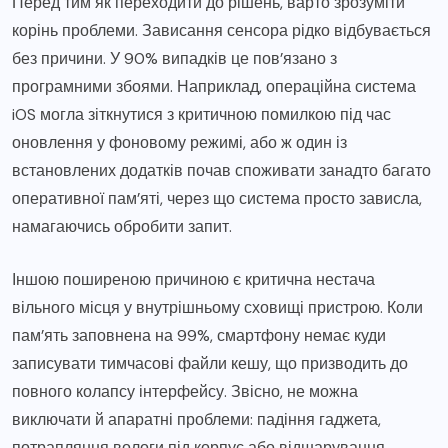
Перед тим як переходити до рішень, варто зрозуміти
корінь проблеми. Зависання сенсора рідко відбувається
без причини. У 90% випадків це пов’язано з
програмними збоями. Наприклад, операційна система
iOS могла зіткнутися з критичною помилкою під час
оновлення у фоновому режимі, або ж один із
встановлених додатків почав споживати занадто багато
оперативної пам’яті, через що система просто зависла,
намагаючись обробити запит.
Іншою поширеною причиною є критична нестача
вільного місця у внутрішньому сховищі пристрою. Коли
пам’ять заповнена на 99%, смартфону немає куди
записувати тимчасові файли кешу, що призводить до
повного колапсу інтерфейсу. Звісно, не можна
виключати й апаратні проблеми: падіння гаджета,
потрапляння вологи під корпус або відшарування