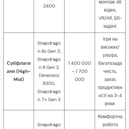
монтаж 4K
2400
відео,
VR/AR, ШІ-
задачі.
Ігри на
Snapdrago
високих/
n 8s Gen 3,
ультра,
Snapdrago
Субфлагм
1 400 000
багатозада
n 8 Gen 2,
ани (High-
– 1 700
чність,
Dimensity
Mid)
000
запас
8300,
продуктивн
Snapdrago
ості на 3-4
n 7+ Gen 3
роки.
Комфортна
Snapdrago
робота