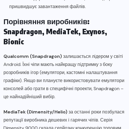
пришвидшує завантаження файлів.
Порівняння виробників:
Snapdragon, MediaTek, Exynos,
Bionic
Qualcomm (Snapdragon)
залишається лідером у світі
Android. Їхні чіпи мають найкращу підтримку з боку
розробників ігор (емулятори, кастомні налаштування
графіки). Якщо ви плануєте використовувати емулятори
консолей або грати в специфічні проекти, Snapdragon –
це найнадійніший вибір.
MediaTek (Dimensity/Helio)
за останні роки позбулася
репутації виробника дешевих і гарячих чіпів. Серія
Dimensity 9000 склала серйозну конкуренцію топовим