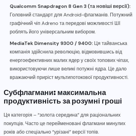
Qualcomm Snapdragon 8 Gen 3 (та новіші версії):
Головний стандарт для Android-флагманів. Потужний
графічний чіп Adreno та передові можливості ШІ
роблять його універсальним вибором.
MediaTek Dimensity 9300 / 9400:
Ця тайванська
компанія здійснила революцію, відмовившись від
енергоефективних малих ядер у своїх топових чіпах,
використовуючи лише великі потужні ядра. Це дало
вражаючий приріст мультипотокової продуктивності.
Субфлагмани: максимальна
продуктивність за розумні гроші
Ця категорія – “золота середина” для раціональних
покупців. Часто це перейменовані флагмани минулих
років або спеціально “урізані” версії топів.