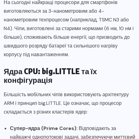
На сьогодні найкращі процесори для смартфонів
виготовляються за 3-нанометровим або 4-
нанометровим техпроцесом (наприклад, TSMC N3 або
N4). Чіпи, виготовлені за старими нормами (6 нм, 10 нм і
більше), споживають більше енергії, що призводить до
швидшого розряду батареї та сильнішого нагріву
корпусу під навантаженням.
Ядра CPU: big.LITTLE та їх
конфігурація
Більшість мобільних чіпів використовують архітектуру
ARM і принцип big.LITTLE. Це означає, що процесор
складається з різних кластерів ядер:
Супер-ядра (Prime Cores):
Відповідають за
найважчі однопотокові задачі, забезпечуючи миттєвий