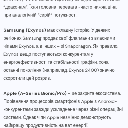
“драконам”. Їхня головна перевага -часто нижча ціна
при аналогічній “сирій” потужності.
Samsung (Exynos)
має складну історію. У деяких
регіонах Samsung продає свої флагмани з власними
чіпами Exynos, а в інших – зі Snapdragon. Як правило,
Exynos дещо поступаються конкурентам у
енергоефективності та стабільності графіки, хоча
останні покоління (наприклад, Exynos 2400) значно
скоротили цей розрив.
Apple (A-Series Bionic/Pro)
– це закрита екосистема.
Порівняння процесорів смартфонів Apple з Android-
конкурентами завжди ускладнене через різні операційні
системи. Однак чіпи Apple незмінно демонструють
найкращу продуктивність на ват енергії.