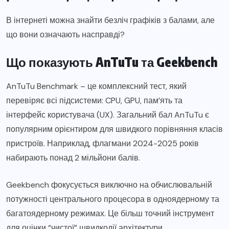
В інтернеті можна знайти безліч графіків з балами, але
що вони означають насправді?
Що показують AnTuTu та Geekbench
AnTuTu Benchmark – це комплексний тест, який
перевіряє всі підсистеми: CPU, GPU, пам’ять та
інтерфейс користувача (UX). Загальний бал AnTuTu є
популярним орієнтиром для швидкого порівняння класів
пристроїв. Наприклад, флагмани 2024-2025 років
набирають понад 2 мільйони балів.
Geekbench фокусується виключно на обчислювальній
потужності центрального процесора в одноядерному та
багатоядерному режимах. Це більш точний інструмент
для оцінки “чистої” швидкодії архітектури.