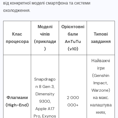
від конкретної моделі смартфона та системи
охолодження.
Моделі
Орієнтовні
Клас
чіпів
бали
Типові
процесора
(приклади
AnTuTu
завдання
)
(v10)
Найважчі
ігри
(Genshin
Snapdrago
Impact,
n 8 Gen 3,
Warzone)
Dimensity
Флагмани
2 000
на макс.
9300,
(High-End)
000+
налаштува
Apple A17
ннях,
Pro, Exynos