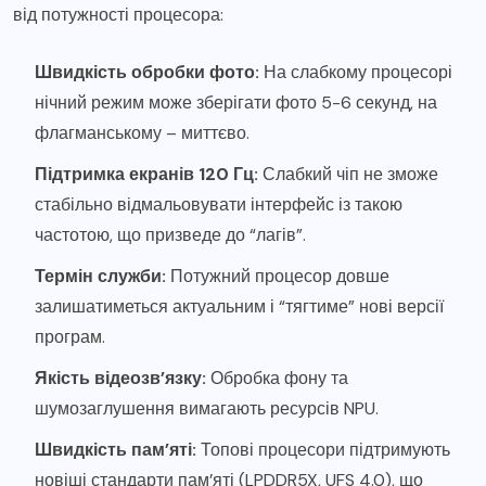
від потужності процесора:
Швидкість обробки фото:
На слабкому процесорі
нічний режим може зберігати фото 5-6 секунд, на
флагманському – миттєво.
Підтримка екранів 120 Гц:
Слабкий чіп не зможе
стабільно відмальовувати інтерфейс із такою
частотою, що призведе до “лагів”.
Термін служби:
Потужний процесор довше
залишатиметься актуальним і “тягтиме” нові версії
програм.
Якість відеозв’язку:
Обробка фону та
шумозаглушення вимагають ресурсів NPU.
Швидкість пам’яті:
Топові процесори підтримують
новіші стандарти пам’яті (LPDDR5X, UFS 4.0), що