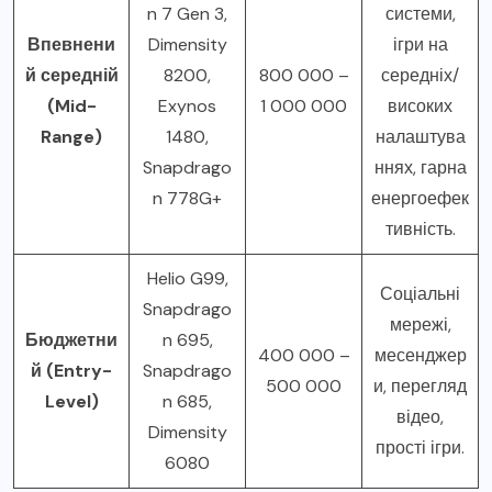
n 7 Gen 3,
системи,
Впевнени
Dimensity
ігри на
й середній
8200,
800 000 –
середніх/
(Mid-
Exynos
1 000 000
високих
Range)
1480,
налаштува
Snapdrago
ннях, гарна
n 778G+
енергоефек
тивність.
Helio G99,
Соціальні
Snapdrago
мережі,
Бюджетни
n 695,
400 000 –
месенджер
й (Entry-
Snapdrago
500 000
и, перегляд
Level)
n 685,
відео,
Dimensity
прості ігри.
6080