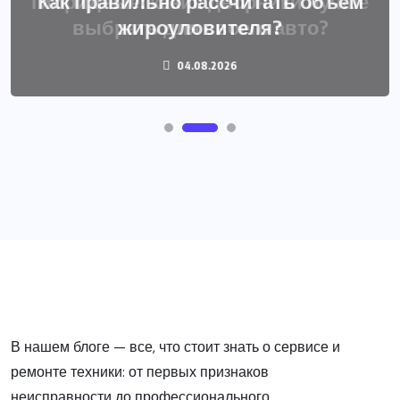
гибридные: какие дворники лучше
Как правильно рассчитать объем
выбрать для своего авто?
жироуловителя?
04.08.2026
07.08.2026
В нашем блоге — все, что стоит знать о сервисе и
ремонте техники: от первых признаков
неисправности до профессионального