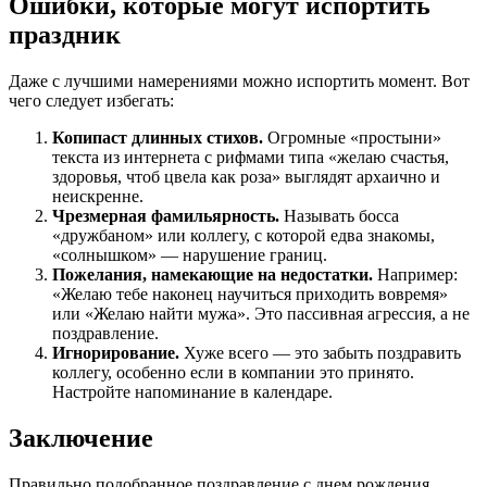
Ошибки, которые могут испортить
праздник
Даже с лучшими намерениями можно испортить момент. Вот
чего следует избегать:
Копипаст длинных стихов.
Огромные «простыни»
текста из интернета с рифмами типа «желаю счастья,
здоровья, чтоб цвела как роза» выглядят архаично и
неискренне.
Чрезмерная фамильярность.
Называть босса
«дружбаном» или коллегу, с которой едва знакомы,
«солнышком» — нарушение границ.
Пожелания, намекающие на недостатки.
Например:
«Желаю тебе наконец научиться приходить вовремя»
или «Желаю найти мужа». Это пассивная агрессия, а не
поздравление.
Игнорирование.
Хуже всего — это забыть поздравить
коллегу, особенно если в компании это принято.
Настройте напоминание в календаре.
Заключение
Правильно подобранное поздравление с днем рождения