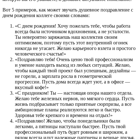
Вот 5 примеров, как может звучать душевное поздравление с
днем рождения коллеге своими словами:
«С днем рождения! Хочу пожелать тебе, чтобы работа
всегда была источником вдохновения, а не усталости.
Ты невероятно заряжаешь наш коллектив своим
оптимизмом, поэтому пусть этот внутренний огонек
никогда не угасает. Желаю карьерного взлета и простого
человеческого счастья!»
«Поздравляю тебя! Очень ценю твой профессионализм
и умение находить выход из любых ситуаций. Желаю,
чтобы каждый твой проект был успешным, дедлайны —
не горели, а зарплата росла в геометрической
прогрессии. Пусть дома всегда ждет уют, а в офисе —
вкусный кофе!»
«С праздником! Ты — настоящая опора нашего отдела.
Желаю тебе железных нервов, но мягкого сердца. Пусть
жизнь подбрасывает только приятные сюрпризы, а все
амбициозные планы реализуются легко и быстро.
Здоровья тебе крепкого и времени на отдых!»
«Поздравляю! Желаю, чтобы понедельники были
легкими, а пятницы наступали быстрее. Пусть твой
профессиональный путь будет ровным и широким, а
рядом всегда идут надежные партнеры и верные друзья.