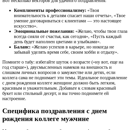
Вот несколько векторов для удачного поздравления:
Комплименты профессионализму:
«Твоя
внимательность к деталям спасает наши отчеты», «Твое
умение договариваться с клиентами — это настоящее
искусство».
Эмоциональные пожелания:
«Желаю, чтобы твои глаза
всегда сияли от счастья, как сегодня», «Пусть каждый
день будет наполнен цветами и улыбками».
Баланс:
«Желаю успехов в карьере, но никогда не
забывай уделять время себе, своим хобби и отдыху».
Помните о табу: избегайте шуток о возрасте («ну вот, еще на
год старше»), двусмысленных намеков на внешность и
слишком личных вопросов о замужестве или детях, если
коллега сама не поднимает эти темы. Идеальное поздравление
с днем рождения коллеге женщине должно быть легким,
красивым и уважительным. Добавьте к словам красивый
букет или стильный десерт, и вы точно поднимете ей
настроение.
Специфика поздравления с днем
рождения коллеге мужчине