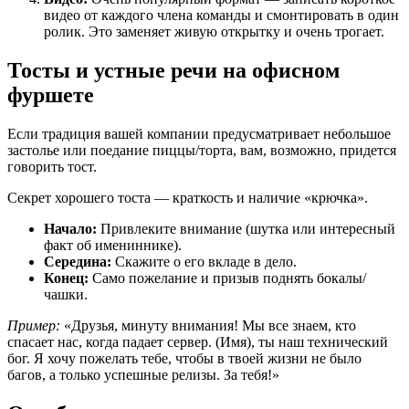
видео от каждого члена команды и смонтировать в один
ролик. Это заменяет живую открытку и очень трогает.
Тосты и устные речи на офисном
фуршете
Если традиция вашей компании предусматривает небольшое
застолье или поедание пиццы/торта, вам, возможно, придется
говорить тост.
Секрет хорошего тоста — краткость и наличие «крючка».
Начало:
Привлеките внимание (шутка или интересный
факт об имениннике).
Середина:
Скажите о его вкладе в дело.
Конец:
Само пожелание и призыв поднять бокалы/
чашки.
Пример:
«Друзья, минуту внимания! Мы все знаем, кто
спасает нас, когда падает сервер. (Имя), ты наш технический
бог. Я хочу пожелать тебе, чтобы в твоей жизни не было
багов, а только успешные релизы. За тебя!»