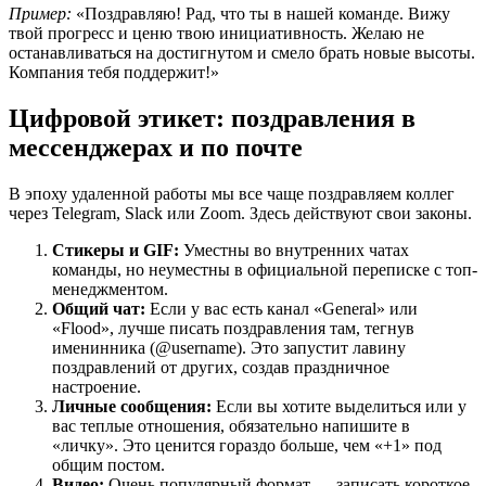
Пример:
«Поздравляю! Рад, что ты в нашей команде. Вижу
твой прогресс и ценю твою инициативность. Желаю не
останавливаться на достигнутом и смело брать новые высоты.
Компания тебя поддержит!»
Цифровой этикет: поздравления в
мессенджерах и по почте
В эпоху удаленной работы мы все чаще поздравляем коллег
через Telegram, Slack или Zoom. Здесь действуют свои законы.
Стикеры и GIF:
Уместны во внутренних чатах
команды, но неуместны в официальной переписке с топ-
менеджментом.
Общий чат:
Если у вас есть канал «General» или
«Flood», лучше писать поздравления там, тегнув
именинника (@username). Это запустит лавину
поздравлений от других, создав праздничное
настроение.
Личные сообщения:
Если вы хотите выделиться или у
вас теплые отношения, обязательно напишите в
«личку». Это ценится гораздо больше, чем «+1» под
общим постом.
Видео:
Очень популярный формат — записать короткое