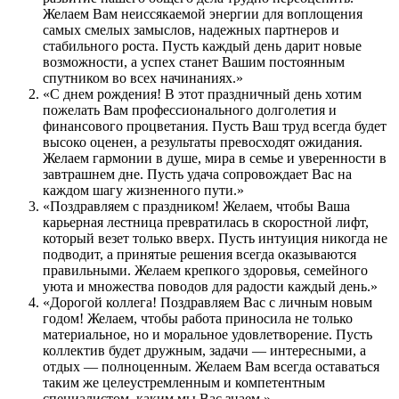
Желаем Вам неиссякаемой энергии для воплощения
самых смелых замыслов, надежных партнеров и
стабильного роста. Пусть каждый день дарит новые
возможности, а успех станет Вашим постоянным
спутником во всех начинаниях.»
«С днем рождения! В этот праздничный день хотим
пожелать Вам профессионального долголетия и
финансового процветания. Пусть Ваш труд всегда будет
высоко оценен, а результаты превосходят ожидания.
Желаем гармонии в душе, мира в семье и уверенности в
завтрашнем дне. Пусть удача сопровождает Вас на
каждом шагу жизненного пути.»
«Поздравляем с праздником! Желаем, чтобы Ваша
карьерная лестница превратилась в скоростной лифт,
который везет только вверх. Пусть интуиция никогда не
подводит, а принятые решения всегда оказываются
правильными. Желаем крепкого здоровья, семейного
уюта и множества поводов для радости каждый день.»
«Дорогой коллега! Поздравляем Вас с личным новым
годом! Желаем, чтобы работа приносила не только
материальное, но и моральное удовлетворение. Пусть
коллектив будет дружным, задачи — интересными, а
отдых — полноценным. Желаем Вам всегда оставаться
таким же целеустремленным и компетентным
специалистом, каким мы Вас знаем.»