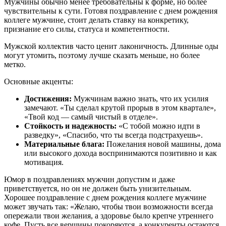
Мужчины обычно менее требовательны к форме, но более
чувствительны к сути. Готовя поздравление с днем рождения
коллеге мужчине, стоит делать ставку на конкретику,
признание его силы, статуса и компетентности.
Мужской коллектив часто ценит лаконичность. Длинные оды
могут утомить, поэтому лучше сказать меньше, но более
метко.
Основные акценты:
Достижения:
Мужчинам важно знать, что их усилия
замечают. «Ты сделал крутой прорыв в этом квартале»,
«Твой код — самый чистый в отделе».
Стойкость и надежность:
«С тобой можно идти в
разведку», «Спасибо, что ты всегда подстрахуешь».
Материальные блага:
Пожелания новой машины, дома
или высокого дохода воспринимаются позитивно и как
мотивация.
Юмор в поздравлениях мужчин допустим и даже
приветствуется, но он не должен быть унизительным.
Хорошее поздравление с днем рождения коллеге мужчине
может звучать так: «Желаю, чтобы твои возможности всегда
опережали твои желания, а здоровье было крепче утреннего
кофе. Пусть все вершины покоряются, а конкуренты остаются