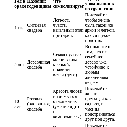
Год в
Название
Что
упоминания в
браке
годовщины
символизирует
поздравлении
Пожелайте,
Легкость
чтобы жизнь
Ситцевая
чувств,
была такой же
1 год
свадьба
начальный этап
яркой и легкой,
притирки.
как ситцевое
полотно.
Вспомните о
том, что их
Семья пустила
семейное
корни, стала
Деревянная
дерево уже
5 лет
крепкой,
свадьба
устойчиво к
появились
любым
ветви (дети).
жизненным
ветрам.
Пожелайте
Красота любви
жизни,
и гибкость в
Розовая
цветущей как
10
отношениях
(оловянная)
сад роз, и
лет
(умение идти
свадьба
умения
на
подстраиваться
компромиссы).
друг под друга.
Пожелайте