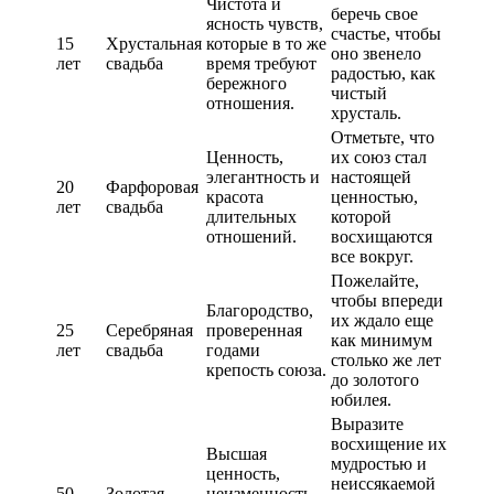
Чистота и
беречь свое
ясность чувств,
счастье, чтобы
15
Хрустальная
которые в то же
оно звенело
лет
свадьба
время требуют
радостью, как
бережного
чистый
отношения.
хрусталь.
Отметьте, что
Ценность,
их союз стал
элегантность и
настоящей
20
Фарфоровая
красота
ценностью,
лет
свадьба
длительных
которой
отношений.
восхищаются
все вокруг.
Пожелайте,
чтобы впереди
Благородство,
их ждало еще
25
Серебряная
проверенная
как минимум
лет
свадьба
годами
столько же лет
крепость союза.
до золотого
юбилея.
Выразите
восхищение их
Высшая
мудростью и
ценность,
неиссякаемой
50
Золотая
неизменность