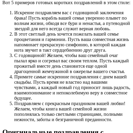
Вот 5 примеров готовых коротких поздравлений в этом стиле:
Искренне поздравляем вас с годовщиной заключения
брака! Пусть корабль вашей семьи уверенно плывет по
волнам жизни, обходя все бури и ненастья, а путеводной
звездой для него всегда служит верная любовь.
В этот светлый день хочется пожелать вашей семье
процветания и гармонии. Пусть ваша совместная жизнь
напоминает прекрасную симфонию, в которой каждая
нота звучит в такт сердцебиению друг друга.
С годовщиной! Желаем, чтобы ваш семейный очаг
пылал ярко и согревал вас своим теплом. Пусть каждый
прожитый вместе день становится еще одной
драгоценной жемчужиной в ожерелье вашего счастья.
Примите самые искренние поздравления с днем вашей
свадьбы. Пусть время не властно над вашими
чувствами, а каждый новый год приносит лишь радость,
взаимопонимание и непоколебимую веру в совместное
будущее.
Поздравляем с прекрасным праздником вашей любви!
Желаем, чтобы книга вашей семейной жизни
пополнялась только светлыми страницами, полными
нежности, заботы и безграничной преданности.
Оригинальные поздравления с