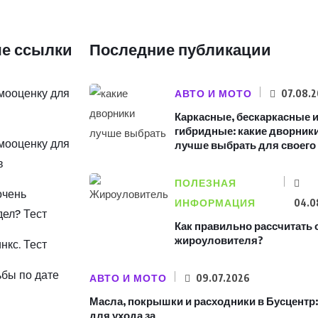
е ссылки
Последние публикации
амооценку для
АВТО И МОТО
07.08.
Каркасные, бескаркасные 
гибридные: какие дворник
амооценку для
лучше выбрать для своего
в
ПОЛЕЗНАЯ
очень
ИНФОРМАЦИЯ
04.0
дел? Тест
Как правильно рассчитать
жироуловителя?
инкс. Тест
ьбы по дате
АВТО И МОТО
09.07.2026
Масла, покрышки и расходники в Бусцентр:
для ухода за