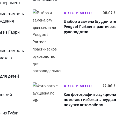
емперамент
АВТО И МОТО
08.07.
овместимость
ождения
Выбор и замена б/у двигат
Peugeot Partner: практичес
руководство
ты из Гарри
овместимость
иака в
 для детей
АВТО И МОТО
22.06.
ческий
Как фотографии с аукциона
помогают избежать неудач
покупки автомобиля
ы из Губки