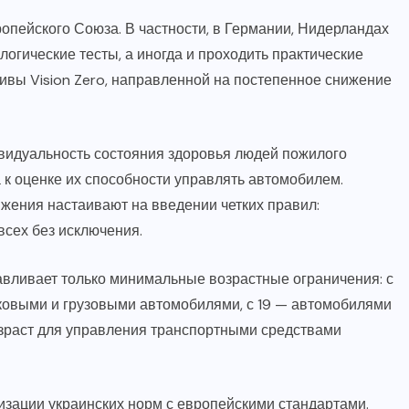
опейского Союза. В частности, в Германии, Нидерландах
огические тесты, а иногда и проходить практические
ивы Vision Zero, направленной на постепенное снижение
идуальность состояния здоровья людей пожилого
 к оценке их способности управлять автомобилем.
жения настаивают на введении четких правил:
сех без исключения.
авливает только минимальные возрастные ограничения: с
гковыми и грузовыми автомобилями, с 19 — автомобилями
озраст для управления транспортными средствами
зации украинских норм с европейскими стандартами.