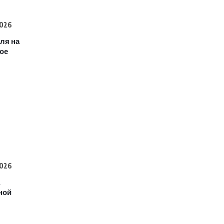
2026
еля на
кое
2026
ной