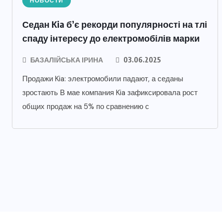
НОВОСТИ
Седан Kia б’є рекорди популярності на тлі
спаду інтересу до електромобілів марки
БАЗАЛІЙСЬКА ІРИНА
03.06.2025
Продажи Kia: электромобили падают, а седаны
зростають В мае компания Kia зафиксировала рост
общих продаж на 5% по сравнению с