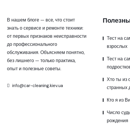
Полезны
В нашем блоге — все, что стоит
знать о сервисе и ремонте техники:
от первых признаков неисправности
Тест на с
до профессионального
взрослых
обслуживания. Объясняем понятно,
Тест на с
без лишнего — только практика,
подростко
опыт и полезные советы.
Хто ты из 
info@car-cleaning.kiev.ua
странных 
Кто я из В
Число суд
рождения