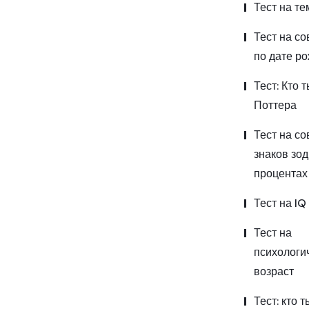
Тест на т
Тест на с
по дате р
Тест: Кто 
Поттера
Тест на с
знаков зод
процентах
Тест на IQ
Тест на
психологи
возраст
Тест: кто т