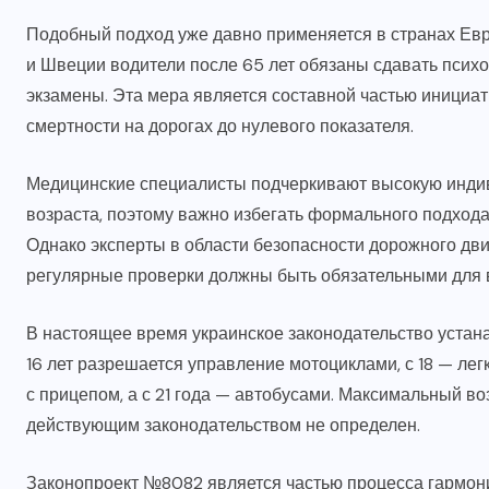
АВТО И МОТО
Подобный подход уже давно применяется в странах Евр
и Швеции водители после 65 лет обязаны сдавать психол
Масла, покрышки и
экзамены. Эта мера является составной частью инициат
расходники в Бусцентр: всё
смертности на дорогах до нулевого показателя.
для ухода за авто
Медицинские специалисты подчеркивают высокую индив
09.07.2026
возраста, поэтому важно избегать формального подхода
Однако эксперты в области безопасности дорожного дви
регулярные проверки должны быть обязательными для в
В настоящее время украинское законодательство устан
16 лет разрешается управление мотоциклами, с 18 — ле
с прицепом, а с 21 года — автобусами. Максимальный в
действующим законодательством не определен.
Законопроект №8082 является частью процесса гармони