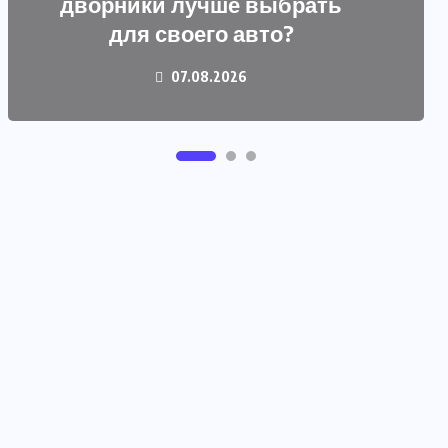
Как правильно рассчитать
дворники лучше выбрать
объем жироуловителя?
для своего авто?
04.08.2026
07.08.2026