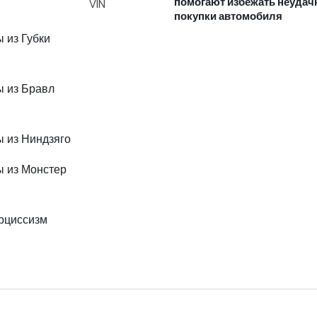
помогают избежать неудач
покупки автомобиля
ы из Губки
ты из Бравл
ты из Ниндзяго
ты из Монстер
арциссизм