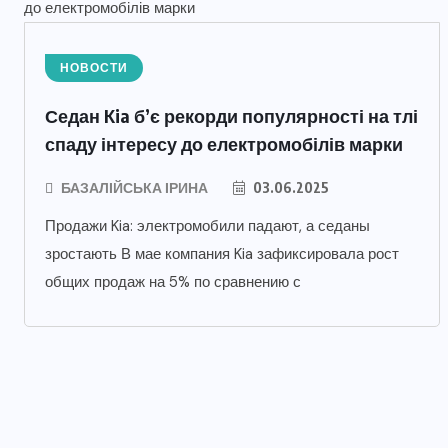
НОВОСТИ
Седан Kia б’є рекорди популярності на тлі
спаду інтересу до електромобілів марки
БАЗАЛІЙСЬКА ІРИНА
03.06.2025
Продажи Kia: электромобили падают, а седаны
зростають В мае компания Kia зафиксировала рост
общих продаж на 5% по сравнению с