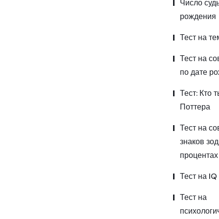
Число суд
рождения
Тест на т
Тест на с
по дате р
Тест: Кто 
Поттера
Тест на с
знаков зод
процентах
Тест на IQ
Тест на
психологи