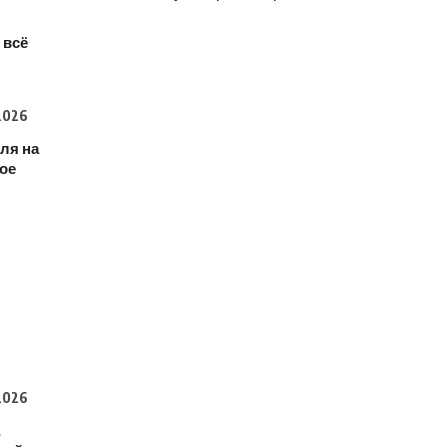
 всё
2026
еля на
кое
2026