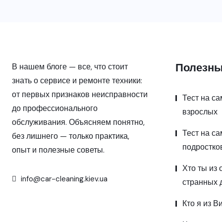
Полезны
В нашем блоге — все, что стоит
знать о сервисе и ремонте техники:
от первых признаков неисправности
Тест на с
до профессионального
взрослых
обслуживания. Объясняем понятно,
Тест на с
без лишнего — только практика,
подростко
опыт и полезные советы.
Хто ты из 
info@car-cleaning.kiev.ua
странных 
Кто я из В