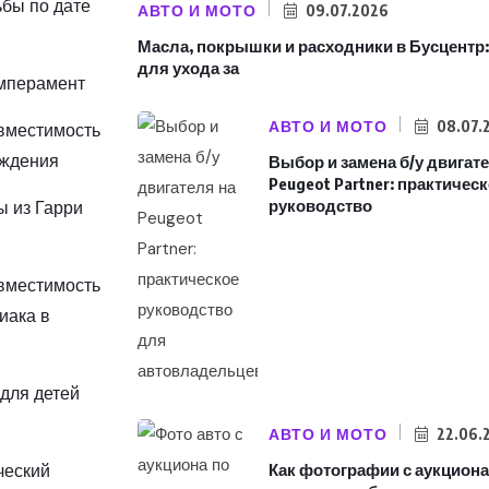
ьбы по дате
АВТО И МОТО
09.07.2026
Масла, покрышки и расходники в Бусцентр:
для ухода за
емперамент
АВТО И МОТО
08.07.
овместимость
ождения
Выбор и замена б/у двигат
Peugeot Partner: практичес
руководство
ты из Гарри
овместимость
иака в
 для детей
АВТО И МОТО
22.06.
ческий
Как фотографии с аукциона