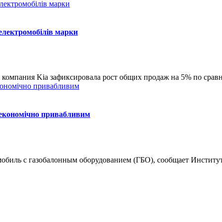
о електромобілів марки
е компания Kia зафиксировала рост общих продаж на 5% по срав
я економічно привабливим
омобиль с газобалонным оборудованием (ГБО), сообщает Институ