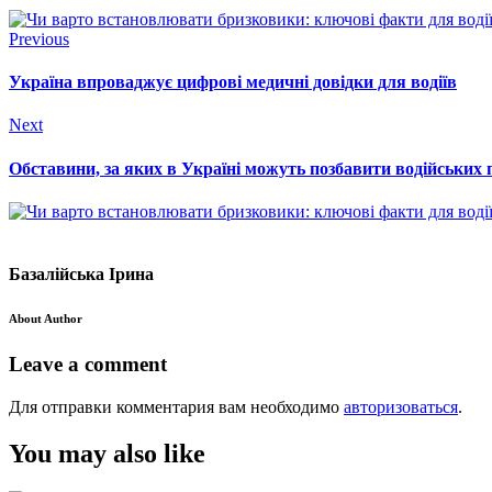
Previous
Україна впроваджує цифрові медичні довідки для водіїв
Next
Обставини, за яких в Україні можуть позбавити водійських 
Базалійська Ірина
About Author
Leave a comment
Для отправки комментария вам необходимо
авторизоваться
.
You may also like