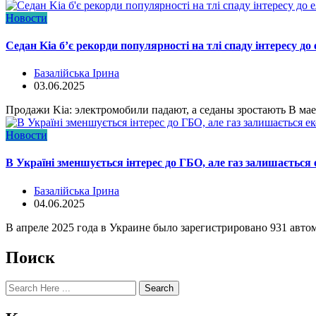
Новости
Седан Kia б’є рекорди популярності на тлі спаду інтересу д
Базалійська Ірина
03.06.2025
Продажи Kia: электромобили падают, а седаны зростають В ма
Новости
В Україні зменшується інтерес до ГБО, але газ залишаєтьс
Базалійська Ірина
04.06.2025
В апреле 2025 года в Украине было зарегистрировано 931 авт
Поиск
Search