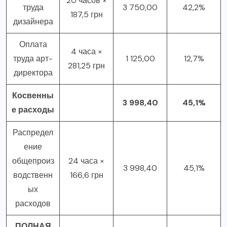
20 часов ×
труда
3 750,00
42,2%
187,5 грн
дизайнера
Оплата
4 часа ×
труда арт-
1 125,00
12,7%
281,25 грн
директора
Косвенны
3 998,40
45,1%
е расходы
Распредел
ение
общепроиз
24 часа ×
3 998,40
45,1%
водственн
166,6 грн
ых
расходов
ПОЛНАЯ