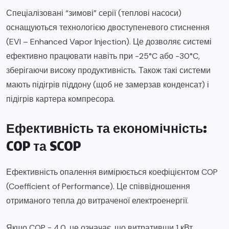
Спеціалізовані “зимові” серії (теплові насоси)
оснащуються технологією двоступеневого стиснення
(EVI – Enhanced Vapor Injection). Це дозволяє системі
ефективно працювати навіть при -25°C або -30°C,
зберігаючи високу продуктивність. Також такі системи
мають підігрів піддону (щоб не замерзав конденсат) і
підігрів картера компресора.
Ефективність та економічність:
COP та SCOP
Ефективність опалення вимірюється коефіцієнтом COP
(Coefficient of Performance). Це співвідношення
отриманого тепла до витраченої електроенергії.
Якщо COP = 4.0, це означає, що витративши 1 кВт