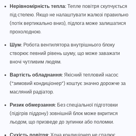
Нерівномірність тепла:
Тепле повітря скупчується
під стелею. Якщо не налаштувати жалюзі правильно
(потік вертикально вниз), підлога може залишатися
прохолодною.
Шум:
Робота вентилятора внутрішнього блоку
створює певний рівень шуму, що може заважати
вночі чутливим людям.
Вартість обладнання:
Якісний тепловий насос
(“зимовий кондиціонер”) коштує значно дорожче за
масляний радіатор.
Ризик обмерзання:
Без спеціальної підготовки
(підігрів піддону) зовнішній блок може вкритися
льодом, що призведе до зупинки або поломки.
Сухість повітря:
Хоча кондиціонер не спалює