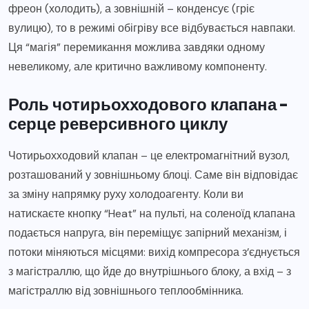
фреон (холодить), а зовнішній – конденсує (гріє
вулицю), то в режимі обігріву все відбувається навпаки.
Ця “магія” перемикання можлива завдяки одному
невеликому, але критично важливому компоненту.
Роль чотирьохходового клапана –
серце реверсивного циклу
Чотирьохходовий клапан – це електромагнітний вузол,
розташований у зовнішньому блоці. Саме він відповідає
за зміну напрямку руху холодоагенту. Коли ви
натискаєте кнопку “Heat” на пульті, на соленоїд клапана
подається напруга, він переміщує запірний механізм, і
потоки міняються місцями: вихід компресора з’єднується
з магістраллю, що йде до внутрішнього блоку, а вхід – з
магістраллю від зовнішнього теплообмінника.