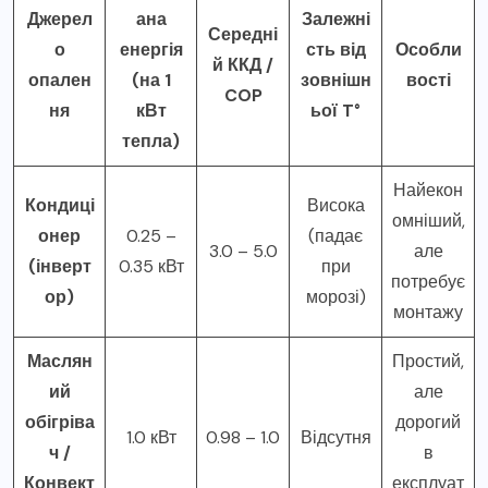
Джерел
ана
Залежні
Середні
о
енергія
сть від
Особли
й ККД /
опален
(на 1
зовнішн
вості
COP
ня
кВт
ьої T°
тепла)
Найекон
Кондиці
Висока
омніший,
онер
0.25 –
(падає
3.0 – 5.0
але
(інверт
0.35 кВт
при
потребує
ор)
морозі)
монтажу
Маслян
Простий,
ий
але
обігріва
дорогий
1.0 кВт
0.98 – 1.0
Відсутня
ч /
в
Конвект
експлуат