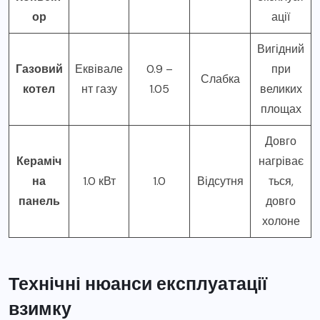
ор
ації
Вигідний
Газовий
Еквівале
0.9 –
при
Слабка
котел
нт газу
1.05
великих
площах
Довго
Кераміч
нагріває
на
1.0 кВт
1.0
Відсутня
ться,
панель
довго
холоне
Технічні нюанси експлуатації
взимку