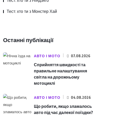
Тест: хто ти з Ніндзяго
Тест: хто ти з Монстер Хай
Останні публікації
АВТО І МОТО
07.08.2026
Сприйняття швидкості та
правильне налаштування
світла на дорожньому
мотоциклі
АВТО І МОТО
04.08.2026
Що робити, якщо зламалось
авто під час далекої поїздки?