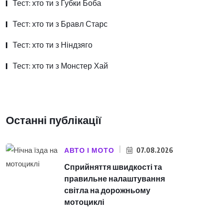
Тест: хто ти з Губки Боба
Тест: хто ти з Бравл Старс
Тест: хто ти з Ніндзяго
Тест: хто ти з Монстер Хай
Останні публікації
АВТО І МОТО
07.08.2026
Сприйняття швидкості та
правильне налаштування
світла на дорожньому
мотоциклі