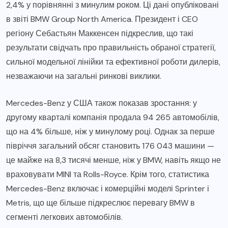
2,4% у порівнянні з минулим роком. Ці дані опубліковані
в звіті BMW Group North America. Президент і CEO
регіону Себастьян Маккенсен підкреслив, що такі
результати свідчать про правильність обраної стратегії,
сильної модельної лінійки та ефективної роботи дилерів,
незважаючи на загальні ринкові виклики.
Mercedes-Benz у США також показав зростання: у
другому кварталі компанія продала 94 265 автомобілів,
що на 4% більше, ніж у минулому році. Однак за перше
півріччя загальний обсяг становить 176 043 машини —
це майже на 8,3 тисячі менше, ніж у BMW, навіть якщо не
враховувати MINI та Rolls-Royce. Крім того, статистика
Mercedes-Benz включає і комерційні моделі Sprinter і
Metris, що ще більше підкреслює перевагу BMW в
сегменті легкових автомобілів.