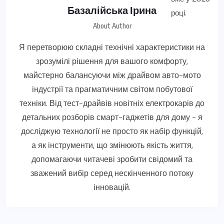
Базалійська Ірина
About Author
Я перетворюю складні технічні характеристики на
зрозумілі рішення для вашого комфорту,
майстерно балансуючи між драйвом авто-мото
індустрії та прагматичним світом побутової
техніки. Від тест-драйвів новітніх електрокарів до
детальних розборів смарт-гаджетів для дому - я
досліджую технології не просто як набір функцій,
а як інструменти, що змінюють якість життя,
допомагаючи читачеві зробити свідомий та
зважений вибір серед нескінченного потоку
інновацій.