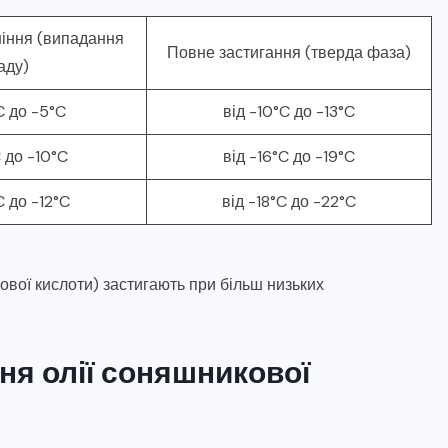
іння (випадання
Повне застигання (тверда фаза)
аду)
C до -5°C
від -10°C до -13°C
C до -10°C
від -16°C до -19°C
C до -12°C
від -18°C до -22°C
ової кислоти) застигають при більш низьких
ня олії соняшникової