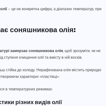
олії
– це не конкретна цифра, а діапазон температур, при
зає соняшникова олія:
ратурі замерзає соняшникова олія
, щоб зрозуміти, чи не
 ступеня очищення олії та вмісту в ній восків.
ш стійка до холоду. Нерафінована олія містить природні
утворюючи характерні «пластівці».
ися в температурних режимах:
тики різних видів олії