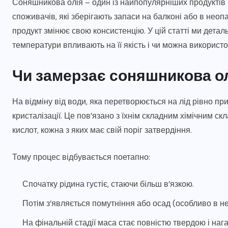
Соняшникова олія – один із найпопулярніших продуктів н
споживачів, які зберігають запаси на балконі або в нео
продукт змінює свою консистенцію. У цій статті ми дета
температури впливають на її якість і чи можна використо
Чи замерзає соняшникова ол
На відміну від води, яка перетворюється на лід рівно при
кристалізації. Це пов’язано з їхнім складним хімічним ск
кислот, кожна з яких має свій поріг затвердіння.
Тому процес відбувається поетапно:
АВТО І МОТО
Спочатку рідина густіє, стаючи більш в’язкою.
Головні ознаки зносу
Потім з’являється помутніння або осад (особливо в н
ь
запчастин для плугів та
На фінальній стадії маса стає повністю твердою і наг