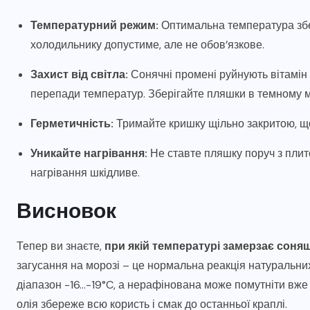
Температурний режим:
Оптимальна температура збер
холодильнику допустиме, але не обов’язкове.
Захист від світла:
Сонячні промені руйнують вітамін
перепади температур. Зберігайте пляшки в темному мі
Герметичність:
Тримайте кришку щільно закритою, щоб
Уникайте нагрівання:
Не ставте пляшку поруч з плито
нагрівання шкідливе.
Висновок
Тепер ви знаєте,
при якій температурі замерзає соня
загусання на морозі – це нормальна реакція натуральни
діапазон -16…-19°C, а нерафінована може помутніти вже 
олія збереже всю користь і смак до останньої краплі.