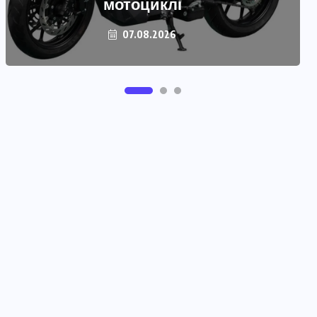
авто під час далекої поїздки?
мотоциклі
04.08.2026
07.08.2026