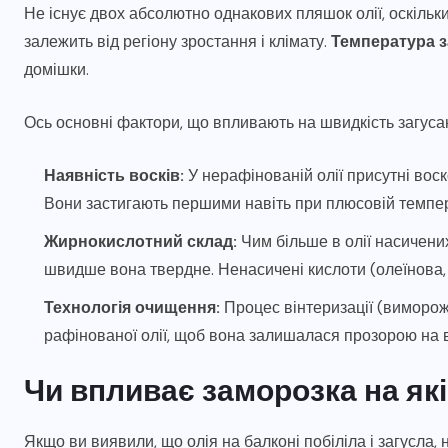
Не існує двох абсолютно однакових пляшок олії, оскільк
залежить від регіону зростання і клімату.
Температура з
домішки.
Ось основні фактори, що впливають на швидкість загуса
Наявність восків:
У нерафінованій олії присутні вос
Вони застигають першими навіть при плюсовій темпер
Жирнокислотний склад:
Чим більше в олії насичених
швидше вона твердне. Ненасичені кислоти (олеїнова,
Технологія очищення:
Процес вінтеризації (виморож
рафінованої олії, щоб вона залишалася прозорою на в
Чи впливає заморозка на які
Якщо ви виявили, що олія на балконі побіліла і загусла,