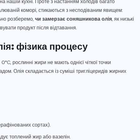
а нашій кухні. Проте з настанням холодів багато
палюваній коморі, стикаються з несподіваним явищем:
льно розберемо,
чи замерзає соняшникова олія
, як низькі
вувати продукт після відтавання.
ія: фізика процесу
 0°C, рослинні жири не мають однієї чіткої точки
ладом. Олія складається із суміші тригліцеридів жирних
ерафінованих сортах).
адує топлений жир або вазелін.