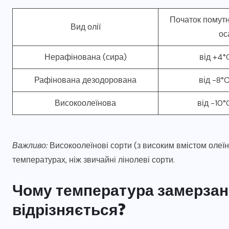
Початок помутн
Вид олії
ос
Нерафінована (сира)
від +4°
Рафінована дезодорована
від -8°
Високоолеїнова
від -10°
Важливо:
Високоолеїнові сорти (з високим вмістом олеїн
температурах, ніж звичайні лінолеві сорти.
Чому температура замерзан
відрізняється?