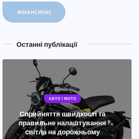
ФІНАНСИ
(16)
Останні публікації
АВТО І МОТО
Сприйняття швидкості та
АВТО І МОТО
правильне налаштування
Що робити, якщо зламалось
світла на дорожньому