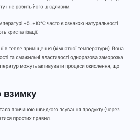
ту і не робить його шкідливим.
емпературі +5…+10°C часто є ознакою натуральності
ть кристалізації.
 її в тепле приміщення (кімнатної температури). Вона
кості та смажильні властивості одноразова заморозка
мператур можуть активувати процеси окислення, що
ю взимку
тала причиною швидкого псування продукту (через
атися простих правил.