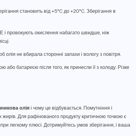
ігання становить від +5°C до +20°C. Зберігання в
 Е і провокують окислення набагато швидше, ніж
сці.
 олія не вбирала сторонні запахи і вологу з повітря.
ю або батареєю після того, як принесли її з холоду. Різке
шникова олія
і чому це відбувається. Помутніння і
х жирів. Для рафінованого продукту критичною точкою є
при легкому плюсі. Дотримуйтесь умов зберігання, і ваша