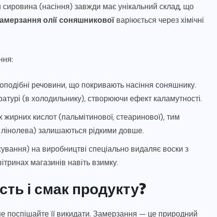
и сировина (насіння) завжди має унікальний склад, що
амерзання олії соняшникової
варіюється через хімічні
ння:
коподібні речовини, що покривають насіння соняшнику.
атурі (в холодильнику), створюючи ефект каламутності.
 жирних кислот (пальмітинової, стеаринової), тим
 лінолева) залишаються рідкими довше.
ування) на виробництві спеціально видаляє воски з
ітринах магазинів навіть взимку.
сть і смак продукту?
 не поспішайте її викидати. Замерзання — це природний