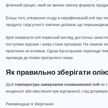
фізичний процес, який не змінює хімічну формулу продук
Більш того, утворення осаду в нерафінованій олії при т
продукту і відсутності хімічних добавок, що перешкоджаю
Щоб повернути олії первісний вигляд, достатньо занести
поступово відтане і знову стане прозорою. На смакові я
практично не впливає. Однак багаторазові перепади те
призведе до появи прогірклого смаку.
Як правильно зберігати олі
Щоб
температура замерзання соняшникової олії
не с
конденсат або окислення при відтаванні), слід дотримув
Рекомендації зі зберігання: