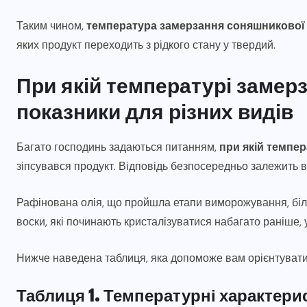
?
ґрунтообробної техніки
Таким чином,
температура замерзання соняшникової 
04.08.2026
яких продукт переходить з рідкого стану у твердий.
При якій температурі замер
показники для різних видів
Багато господинь задаються питанням,
при якій темпе
зіпсувався продукт. Відповідь безпосередньо залежить від
Рафінована олія, що пройшла етапи виморожування, біль
воски, які починають кристалізуватися набагато раніше, 
Нижче наведена таблиця, яка допоможе вам орієнтуват
Таблиця 1. Температурні характерис