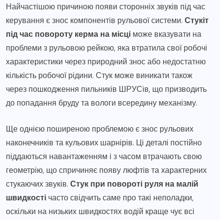
Найчастішою причиною появи сторонніх звуків під час
керування є знос компонентів рульової системи.
Стукіт
під час повороту керма на місці
може вказувати на
проблеми з рульовою рейкою, яка втратила свої робочі
характеристики через природний знос або недостатню
кількість робочої рідини. Стук може виникати також
через пошкодження пильників ШРУСів, що призводить
до попадання бруду та вологи всередину механізму.
Ще однією поширеною проблемою є знос рульових
наконечників та кульових шарнірів. Ці деталі постійно
піддаються навантаженням і з часом втрачають свою
геометрію, що спричиняє появу люфтів та характерних
стукаючих звуків.
Стук при повороті руля на малій
швидкості
часто свідчить саме про такі неполадки,
оскільки на низьких швидкостях водій краще чує всі