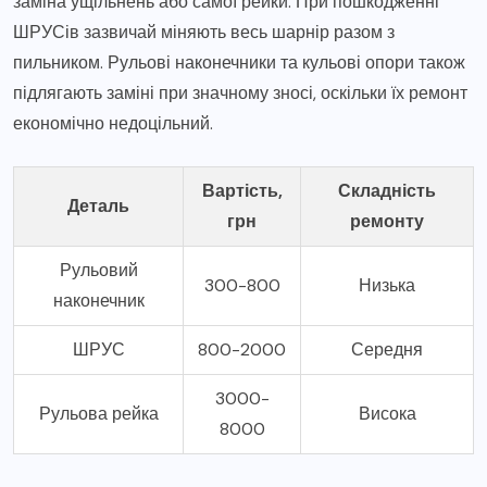
заміна ущільнень або самої рейки. При пошкодженні
ШРУСів зазвичай міняють весь шарнір разом з
пильником. Рульові наконечники та кульові опори також
підлягають заміні при значному зносі, оскільки їх ремонт
економічно недоцільний.
Вартість,
Складність
Деталь
грн
ремонту
Рульовий
300-800
Низька
наконечник
ШРУС
800-2000
Середня
3000-
Рульова рейка
Висока
8000